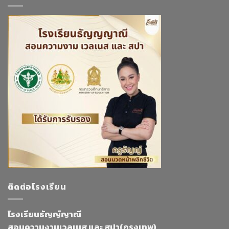
ติดต่อโรงเรียน
โรงเรียนธัญญ์ญาณี
สอนความงามเวลเนส และ สปา(กรุงเทพ)