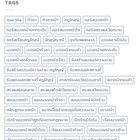
TAGS
Gua Sha
กัวซา
กัวซาหน้า
ครูธัญญ์
คอร์สนวดหน้า
คอร์สนวดหน้ายกกระชับ
คอร์สนวดหน้าใส
คอร์สสระผมเวียดนาม
คอร์สเรียนครูธัญญ์
ธัญญ์ญาณี
ธุรกิจWellness
นวดสลายไขมัน
นวดหน้า
นวดหน้ากัวซา
นวดหน้าทองคำ
นวดหน้ายกกระชับ
นวดหน้าลดริ้วรอย
นวดหน้าเรียว
รับสร้างแบรนด์ความงาม
รับสร้างแบรนด์ความงาม: ครูธัญญ์
รับสอนนอกสถานที่
รับสอนนอกสถานที่ ครูธัญญ์
ศาสตร์ชะลอวัยธรรมชาติ
สปาหน้าทองคำ
สระผมผ่อนคลาย
สระผมสไตล์เวียดนาม
สระผมเวียดนาม
สอนนวดหน้า
สอนนวดหน้ากัวซา
สอนนวดหน้าเปิดร้าน
หลักสูตรนวดหน้า
อยากเป็นเจ้าของธุรกิจความงาม
เคาะหน้า
เปิดร้านนวดหน้าถูกต้องตามกฎหมาย
เปิดร้านได้จริง
เรียนนวดหน้า
เรียนนวดหน้า60ชั่วโมง
เรียนนวดหน้ากัวซา
เรียนนวดหน้าเกาะช้าง
เรียนนวดหน้าเรียว
เรียนสระผมเวียดนาม
โรงเรียนธัญญ์ญาณี