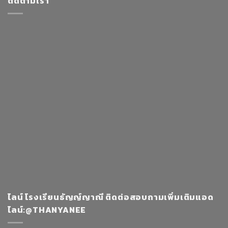
ติดตามเรา
ไลน์ โรงเรียนธัญญ์ญาณี ติดต่อสอบถามเพิ่มเติมแอด
ไลน์:@THANYANEE