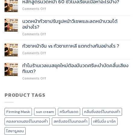
หลักสูตรนวดหน้า 60 ชั่วโมงเรียนเนื้อหาอะไรบ้าง?
นวด
หน้า
หน้า
on
Comments Off
60
60
หลักสูตร
ชั่วโมง
ชั่วโมง
นวด
ต่อย
นวดหน้ากัวซาปรับรูปหน้าวีเชพและลดหน้าบวมได้
ได้
หน้า
อด
อย่างไร?
ไหม?
60
บริการ
on
Comments Off
ชั่วโมง
อะไร
นวด
เรียน
ได้
หน้า
เนื้อหา
กัวซาหน้าจีน vs กัวซาเกาหลี แตกต่างกันอย่างไร ?
บ้าง?
กัว
อะไร
on
Comments Off
ซา
บ้าง?
กัว
ปรับ
ซา
ทำไมร้านเวลเนสยุคใหม่ต้องมีนวดศรีษะบำบัดคลื่นเสียง
รูป
หน้า
หน้า
ทิเบต?
จีน
วี
on
Comments Off
vs
เชพ
ทำไม
กัว
และ
ร้าน
ซา
ลด
เวลเนส
PRODUCT TAGS
เกาหลี
หน้า
ยุค
แตก
บวม
ใหม่
ต่าง
ได้
ต้อง
กัน
อย่างไร?
Firming Mask
sun cream
ครีมกันแดด
คลีนซิ่งฮอร์โมนทองคำ
มี
อย่างไร
นวด
?
คอลลาเจนฮอร์โมนทองคำ
สครับฮอร์โมนทองคำ
เฟิร์มมิ่ง มาร์ค
ศรีษะ
บำบัด
ไฮยารูลอน
คลื่น