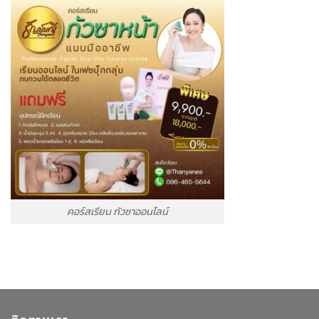
คอร์สเรียน กัวซาออนไลน์