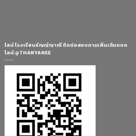
ไลน์ โรงเรียนธัญญ์ญาณี ติดต่อสอบถามเพิ่มเติมแอด
ไลน์:@THANYANEE