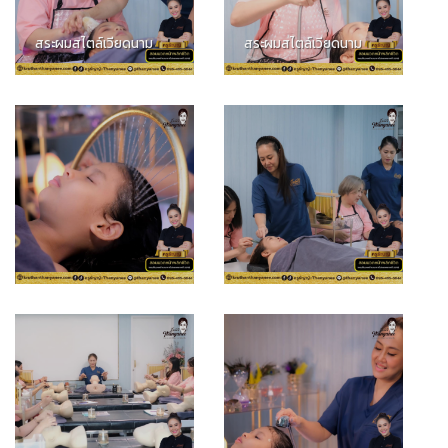
สระผมสไตล์เวียดนาม
สระผมสไตล์เวียดนาม