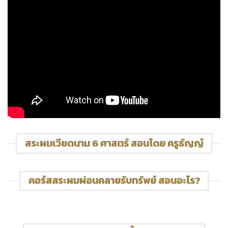
สระผมเวียดนาม 6 ศาสตร์ สอนโดย ครูธัญญ์
คอร์สสระผมผ่อนคลายรับทรัพย์ สอนอะไร?