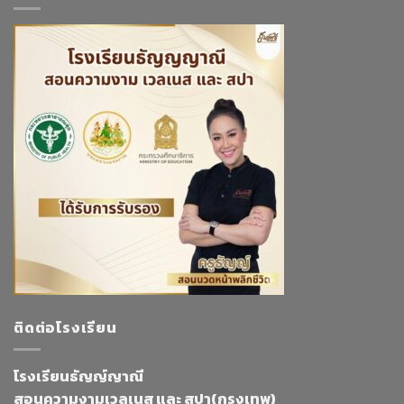
ติดต่อโรงเรียน
โรงเรียนธัญญ์ญาณี
สอนความงามเวลเนส และ สปา(กรุงเทพ)