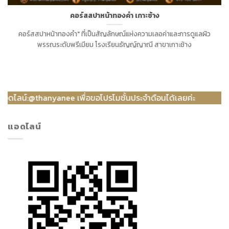
คอร์สสปาหน้าทองคำ เกาะช้าง
คอร์สสปาหน้าทองคำ" ที่เป็นสัญลักษณ์แห่งความเลอค่าและการดูแลผิว
พรรณระดับพรีเมียม โรงเรียนธัญญ์ญาณี สาขาเกาะช้าง
น์:@thanyanee เพื่อขอโปรโมชั้นประจำดือนได้เลยค่ะ
แอดไลน์