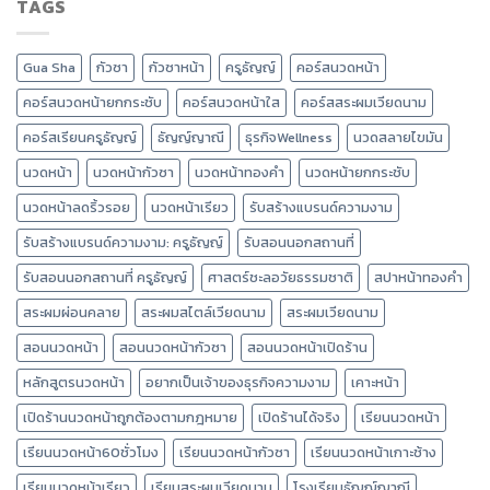
TAGS
Gua Sha
กัวซา
กัวซาหน้า
ครูธัญญ์
คอร์สนวดหน้า
คอร์สนวดหน้ายกกระชับ
คอร์สนวดหน้าใส
คอร์สสระผมเวียดนาม
คอร์สเรียนครูธัญญ์
ธัญญ์ญาณี
ธุรกิจWellness
นวดสลายไขมัน
นวดหน้า
นวดหน้ากัวซา
นวดหน้าทองคำ
นวดหน้ายกกระชับ
นวดหน้าลดริ้วรอย
นวดหน้าเรียว
รับสร้างแบรนด์ความงาม
รับสร้างแบรนด์ความงาม: ครูธัญญ์
รับสอนนอกสถานที่
รับสอนนอกสถานที่ ครูธัญญ์
ศาสตร์ชะลอวัยธรรมชาติ
สปาหน้าทองคำ
สระผมผ่อนคลาย
สระผมสไตล์เวียดนาม
สระผมเวียดนาม
สอนนวดหน้า
สอนนวดหน้ากัวซา
สอนนวดหน้าเปิดร้าน
หลักสูตรนวดหน้า
อยากเป็นเจ้าของธุรกิจความงาม
เคาะหน้า
เปิดร้านนวดหน้าถูกต้องตามกฎหมาย
เปิดร้านได้จริง
เรียนนวดหน้า
เรียนนวดหน้า60ชั่วโมง
เรียนนวดหน้ากัวซา
เรียนนวดหน้าเกาะช้าง
เรียนนวดหน้าเรียว
เรียนสระผมเวียดนาม
โรงเรียนธัญญ์ญาณี