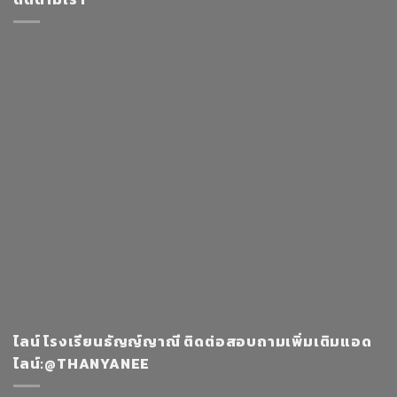
ไลน์ โรงเรียนธัญญ์ญาณี ติดต่อสอบถามเพิ่มเติมแอด
ไลน์:@THANYANEE