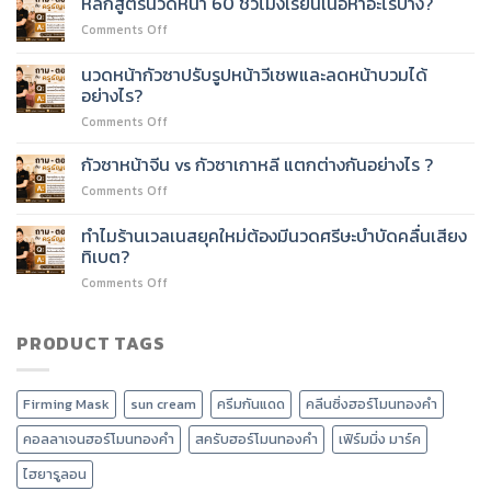
หลักสูตรนวดหน้า 60 ชั่วโมงเรียนเนื้อหาอะไรบ้าง?
หน้า
หน้า
on
Comments Off
60
60
หลักสูตร
ชั่วโมง
ชั่วโมง
นวด
ต่อย
นวดหน้ากัวซาปรับรูปหน้าวีเชพและลดหน้าบวมได้
ได้
หน้า
อด
อย่างไร?
ไหม?
60
บริการ
on
Comments Off
ชั่วโมง
อะไร
นวด
เรียน
ได้
หน้า
เนื้อหา
กัวซาหน้าจีน vs กัวซาเกาหลี แตกต่างกันอย่างไร ?
บ้าง?
กัว
อะไร
on
Comments Off
ซา
บ้าง?
กัว
ปรับ
ซา
ทำไมร้านเวลเนสยุคใหม่ต้องมีนวดศรีษะบำบัดคลื่นเสียง
รูป
หน้า
หน้า
ทิเบต?
จีน
วี
on
Comments Off
vs
เชพ
ทำไม
กัว
และ
ร้าน
ซา
ลด
เวลเนส
PRODUCT TAGS
เกาหลี
หน้า
ยุค
แตก
บวม
ใหม่
ต่าง
ได้
ต้อง
กัน
อย่างไร?
Firming Mask
sun cream
ครีมกันแดด
คลีนซิ่งฮอร์โมนทองคำ
มี
อย่างไร
นวด
?
คอลลาเจนฮอร์โมนทองคำ
สครับฮอร์โมนทองคำ
เฟิร์มมิ่ง มาร์ค
ศรีษะ
บำบัด
ไฮยารูลอน
คลื่น