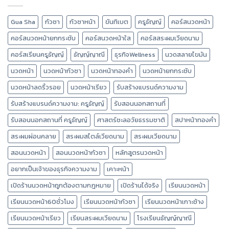
Gua Sha
กัวซา
กัวซาหน้า
ขันทิเบต
ครูธัญญ์
คอร์สนวดหน้า
คอร์สนวดหน้ายกกระชับ
คอร์สนวดหน้าใส
คอร์สสระผมเวียดนาม
คอร์สเรียนครูธัญญ์
ธัญญ์ญาณี
ธุรกิจWellness
นวดสลายไขมัน
นวดหน้า
นวดหน้ากัวซา
นวดหน้าทองคำ
นวดหน้ายกกระชับ
นวดหน้าลดริ้วรอย
นวดหน้าเรียว
รับสร้างแบรนด์ความงาม
รับสร้างแบรนด์ความงาม: ครูธัญญ์
รับสอนนอกสถานที่
รับสอนนอกสถานที่ ครูธัญญ์
ศาสตร์ชะลอวัยธรรมชาติ
สปาหน้าทองคำ
สระผมผ่อนคลาย
สระผมสไตล์เวียดนาม
สระผมเวียดนาม
สอนนวดหน้า
สอนนวดหน้ากัวซา
หลักสูตรนวดหน้า
อยากเป็นเจ้าของธุรกิจความงาม
เคาะหน้า
เปิดร้านนวดหน้าถูกต้องตามกฎหมาย
เปิดร้านได้จริง
เรียนนวดหน้า
เรียนนวดหน้า60ชั่วโมง
เรียนนวดหน้ากัวซา
เรียนนวดหน้าเกาะช้าง
เรียนนวดหน้าเรียว
เรียนสระผมเวียดนาม
โรงเรียนธัญญ์ญาณี