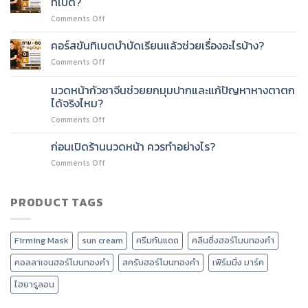
ทิเบต?
จีน
วี
on
Comments Off
vs
เชพ
ทำไม
กัว
และ
ร้าน
ซา
คอร์สขันทิเบตบำบัดเรียนแล้วช่วยเรื่องอะไรบ้าง?
ลด
เวลเนส
เกาหลี
หน้า
on
Comments Off
ยุค
แตก
บวม
คอร์ส
ใหม่
ต่าง
ได้
ขัน
นวดหน้ากัวซาจีนช่วยยกมุมปากและแก้ปัญหาหางตาตก
ต้อง
กัน
อย่างไร?
ทิเบต
มี
ได้จริงไหม?
อย่างไร
บำบัด
นวด
?
on
Comments Off
เรียน
ศรีษะ
นวด
แล้ว
บำบัด
หน้า
ช่วย
ก่อนเปิดร้านนวดหน้า ควรทำอย่างไร?
คลื่น
กัว
เรื่อง
เสียง
on
Comments Off
ซา
อะไร
ทิเบต?
ก่อน
จีน
บ้าง?
เปิด
ช่วย
ร้าน
PRODUCT TAGS
ยก
นวด
มุม
หน้า
ปาก
ควร
และ
Firming Mask
sun cream
ครีมกันแดด
คลีนซิ่งฮอร์โมนทองคำ
ทำ
แก้
อย่างไร?
ปัญหา
คอลลาเจนฮอร์โมนทองคำ
สครับฮอร์โมนทองคำ
เฟิร์มมิ่ง มาร์ค
หาง
ตา
ไฮยารูลอน
ตก
ได้