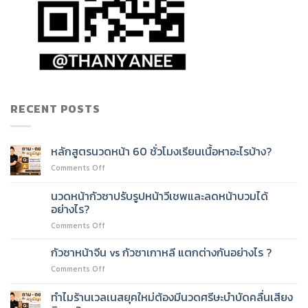
RECENT POSTS
หลักสูตรนวดหน้า 60 ชั่วโมงเรียนเนื้อหาอะไรบ้าง?
on
Comments Off
หลักสูตร
นวด
นวดหน้ากัวซาปรับรูปหน้าวีเชพและลดหน้าบวมได้
หน้า
อย่างไร?
60
on
Comments Off
ชั่วโมง
นวด
เรียน
หน้า
เนื้อหา
กัวซาหน้าจีน vs กัวซาเกาหลี แตกต่างกันอย่างไร ?
กัว
อะไร
on
Comments Off
ซา
บ้าง?
กัว
ปรับ
ซา
ทำไมร้านเวลเนสยุคใหม่ต้องมีนวดศรีษะบำบัดคลื่นเสียง
รูป
หน้า
หน้า