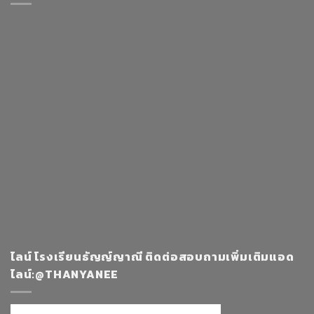
ไลน์ โรงเรียนธัญญ์ญาณี ติดต่อสอบถามเพิ่มเติมแอด
ไลน์:@THANYANEE