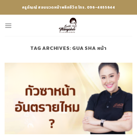
Skip
ครูธัญญ์ สอนนวดหน้าพลิกชีวิต โทร. 096-4655644
to
content
TAG ARCHIVES:
GUA SHA หน้า