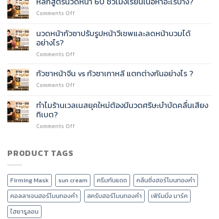
หลักสูตรนวดหน้า 60 ชั่วโมงเรียนเนื้อหาอะไรบ้าง?
หน้า
หน้า
on
Comments Off
60
60
หลักสูตร
ชั่วโมง
ชั่วโมง
นวด
ต่อย
นวดหน้ากัวซาปรับรูปหน้าวีเชพและลดหน้าบวมได้
ได้
หน้า
อด
อย่างไร?
ไหม?
60
บริการ
on
Comments Off
ชั่วโมง
อะไร
นวด
เรียน
ได้
หน้า
เนื้อหา
กัวซาหน้าจีน vs กัวซาเกาหลี แตกต่างกันอย่างไร ?
บ้าง?
กัว
อะไร
on
Comments Off
ซา
บ้าง?
กัว
ปรับ
ซา
ทำไมร้านเวลเนสยุคใหม่ต้องมีนวดศรีษะบำบัดคลื่นเสียง
รูป
หน้า
หน้า
ทิเบต?
จีน
วี
on
Comments Off
vs
เชพ
ทำไม
กัว
และ
ร้าน
ซา
ลด
เวลเนส
PRODUCT TAGS
เกาหลี
หน้า
ยุค
แตก
บวม
ใหม่
ต่าง
ได้
ต้อง
กัน
อย่างไร?
Firming Mask
sun cream
ครีมกันแดด
คลีนซิ่งฮอร์โมนทองคำ
มี
อย่างไร
นวด
?
คอลลาเจนฮอร์โมนทองคำ
สครับฮอร์โมนทองคำ
เฟิร์มมิ่ง มาร์ค
ศรีษะ
บำบัด
ไฮยารูลอน
คลื่น