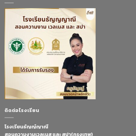
ติดต่อโรงเรียน
โรงเรียนธัญญ์ญาณี
สอนความงามเวลเนส และ สปา(กรุงเทพ)