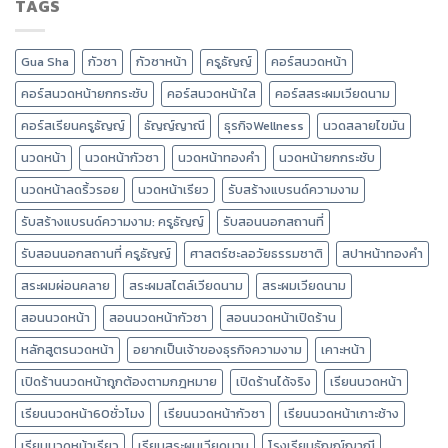
TAGS
Gua Sha
กัวซา
กัวซาหน้า
ครูธัญญ์
คอร์สนวดหน้า
คอร์สนวดหน้ายกกระชับ
คอร์สนวดหน้าใส
คอร์สสระผมเวียดนาม
คอร์สเรียนครูธัญญ์
ธัญญ์ญาณี
ธุรกิจWellness
นวดสลายไขมัน
นวดหน้า
นวดหน้ากัวซา
นวดหน้าทองคำ
นวดหน้ายกกระชับ
นวดหน้าลดริ้วรอย
นวดหน้าเรียว
รับสร้างแบรนด์ความงาม
รับสร้างแบรนด์ความงาม: ครูธัญญ์
รับสอนนอกสถานที่
รับสอนนอกสถานที่ ครูธัญญ์
ศาสตร์ชะลอวัยธรรมชาติ
สปาหน้าทองคำ
สระผมผ่อนคลาย
สระผมสไตล์เวียดนาม
สระผมเวียดนาม
สอนนวดหน้า
สอนนวดหน้ากัวซา
สอนนวดหน้าเปิดร้าน
หลักสูตรนวดหน้า
อยากเป็นเจ้าของธุรกิจความงาม
เคาะหน้า
เปิดร้านนวดหน้าถูกต้องตามกฎหมาย
เปิดร้านได้จริง
เรียนนวดหน้า
เรียนนวดหน้า60ชั่วโมง
เรียนนวดหน้ากัวซา
เรียนนวดหน้าเกาะช้าง
เรียนนวดหน้าเรียว
เรียนสระผมเวียดนาม
โรงเรียนธัญญ์ญาณี