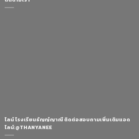
ไลน์ โรงเรียนธัญญ์ญาณี ติดต่อสอบถามเพิ่มเติมแอด
ไลน์:@THANYANEE