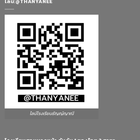
ไลน์:@THANYANEE
ไลน์โรงเรียนธัญญ์ญาณี