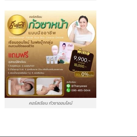
คอร์สเรียน กัวซาออนไลน์