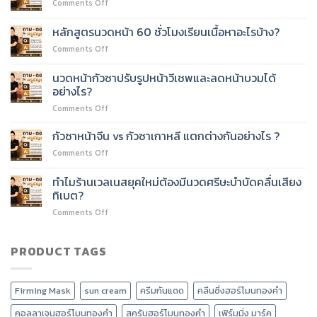
on
Comments Off
เรียน
ไหม?
หลักสูตร
หลักสูตร
นวด
หลักสูตรนวดหน้า 60 ชั่วโมงเรียนเนื้อหาอะไรบ้าง?
นวด
หน้า
หน้า
on
Comments Off
60
60
หลักสูตร
ชั่วโมง
ชั่วโมง
นวด
ต่อย
นวดหน้ากัวซาปรับรูปหน้าวีเชพและลดหน้าบวมได้
ได้
หน้า
อด
อย่างไร?
ไหม?
60
บริการ
on
Comments Off
ชั่วโมง
อะไร
นวด
เรียน
ได้
หน้า
เนื้อหา
กัวซาหน้าจีน vs กัวซาเกาหลี แตกต่างกันอย่างไร ?
บ้าง?
กัว
อะไร
on
Comments Off
ซา
บ้าง?
กัว
ปรับ
ซา
ทำไมร้านเวลเนสยุคใหม่ต้องมีนวดศรีษะบำบัดคลื่นเสียง
รูป
หน้า
หน้า
ทิเบต?
จีน
วี
on
Comments Off
vs
เชพ
ทำไม
กัว
และ
ร้าน
ซา
ลด
เวลเนส
PRODUCT TAGS
เกาหลี
หน้า
ยุค
แตก
บวม
ใหม่
ต่าง
ได้
ต้อง
กัน
อย่างไร?
Firming Mask
sun cream
ครีมกันแดด
คลีนซิ่งฮอร์โมนทองคำ
มี
อย่างไร
นวด
?
คอลลาเจนฮอร์โมนทองคำ
สครับฮอร์โมนทองคำ
เฟิร์มมิ่ง มาร์ค