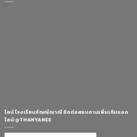
ไลน์ โรงเรียนธัญญ์ญาณี ติดต่อสอบถามเพิ่มเติมแอด
ไลน์:@THANYANEE