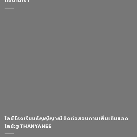
ติดตามเรา
ไลน์ โรงเรียนธัญญ์ญาณี ติดต่อสอบถามเพิ่มเติมแอด
ไลน์:@THANYANEE