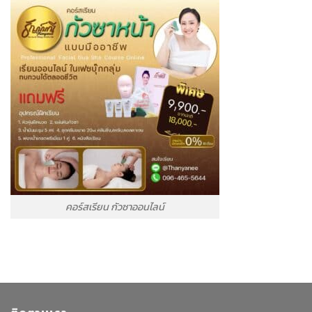
คอร์สเรียน กัวซาออนไลน์