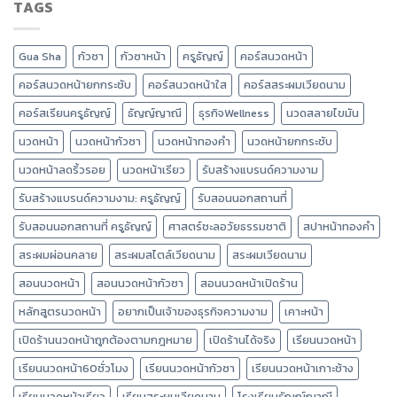
TAGS
Gua Sha
กัวซา
กัวซาหน้า
ครูธัญญ์
คอร์สนวดหน้า
คอร์สนวดหน้ายกกระชับ
คอร์สนวดหน้าใส
คอร์สสระผมเวียดนาม
คอร์สเรียนครูธัญญ์
ธัญญ์ญาณี
ธุรกิจWellness
นวดสลายไขมัน
นวดหน้า
นวดหน้ากัวซา
นวดหน้าทองคำ
นวดหน้ายกกระชับ
นวดหน้าลดริ้วรอย
นวดหน้าเรียว
รับสร้างแบรนด์ความงาม
รับสร้างแบรนด์ความงาม: ครูธัญญ์
รับสอนนอกสถานที่
รับสอนนอกสถานที่ ครูธัญญ์
ศาสตร์ชะลอวัยธรรมชาติ
สปาหน้าทองคำ
สระผมผ่อนคลาย
สระผมสไตล์เวียดนาม
สระผมเวียดนาม
สอนนวดหน้า
สอนนวดหน้ากัวซา
สอนนวดหน้าเปิดร้าน
หลักสูตรนวดหน้า
อยากเป็นเจ้าของธุรกิจความงาม
เคาะหน้า
เปิดร้านนวดหน้าถูกต้องตามกฎหมาย
เปิดร้านได้จริง
เรียนนวดหน้า
เรียนนวดหน้า60ชั่วโมง
เรียนนวดหน้ากัวซา
เรียนนวดหน้าเกาะช้าง
เรียนนวดหน้าเรียว
เรียนสระผมเวียดนาม
โรงเรียนธัญญ์ญาณี