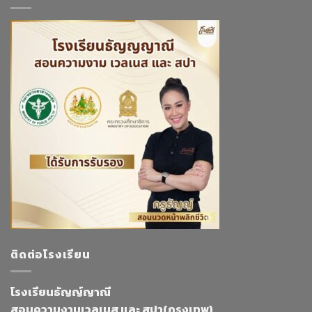
ติดต่อโรงเรียน
โรงเรียนธัญญ์ญาณี
สอนความงามเวลเนส และ สปา(กรุงเทพ)