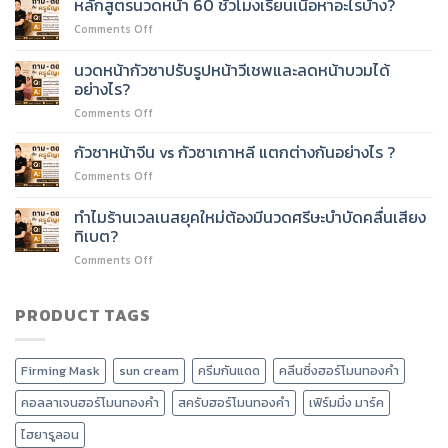
หลักสูตรนวดหน้า 60 ชั่วโมงเรียนเนื้อหาอะไรบ้าง?
นวด
หน้า
หน้า
on
Comments Off
60
60
หลักสูตร
ชั่วโมง
ชั่วโมง
นวด
ต่อย
นวดหน้ากัวซาปรับรูปหน้าวีเชพและลดหน้าบวมได้
ได้
หน้า
อด
อย่างไร?
ไหม?
60
บริการ
on
Comments Off
ชั่วโมง
อะไร
นวด
เรียน
ได้
หน้า
เนื้อหา
กัวซาหน้าจีน vs กัวซาเกาหลี แตกต่างกันอย่างไร ?
บ้าง?
กัว
อะไร
on
Comments Off
ซา
บ้าง?
กัว
ปรับ
ซา
ทำไมร้านเวลเนสยุคใหม่ต้องมีนวดศรีษะบำบัดคลื่นเสียง
รูป
หน้า
หน้า
ทิเบต?
จีน
วี
on
Comments Off
vs
เชพ
ทำไม
กัว
และ
ร้าน
ซา
ลด
เวลเนส
PRODUCT TAGS
เกาหลี
หน้า
ยุค
แตก
บวม
ใหม่
ต่าง
ได้
ต้อง
กัน
อย่างไร?
Firming Mask
sun cream
ครีมกันแดด
คลีนซิ่งฮอร์โมนทองคำ
มี
อย่างไร
นวด
?
คอลลาเจนฮอร์โมนทองคำ
สครับฮอร์โมนทองคำ
เฟิร์มมิ่ง มาร์ค
ศรีษะ
บำบัด
ไฮยารูลอน
คลื่น