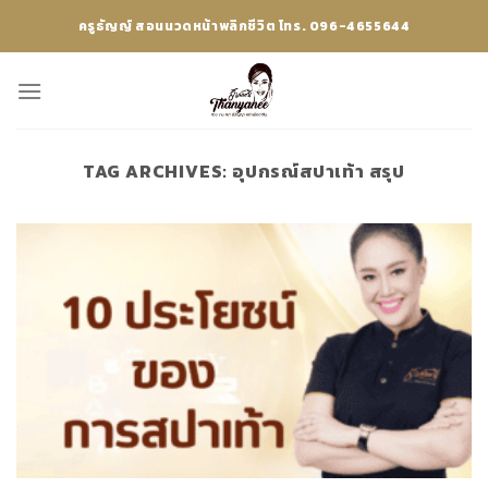
Skip
ครูธัญญ์ สอนนวดหน้าพลิกชีวิต โทร. 096-4655644
to
content
TAG ARCHIVES:
อุปกรณ์สปาเท้า สรุป