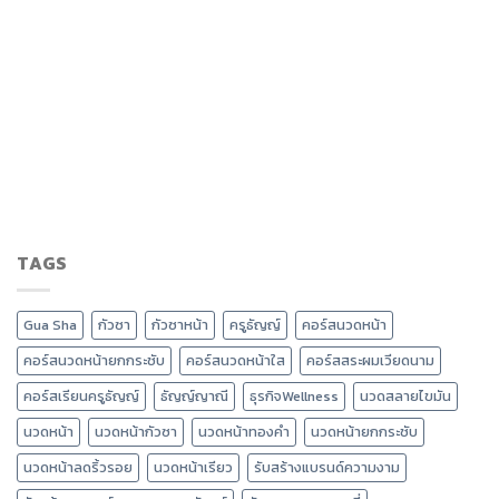
TAGS
Gua Sha
กัวซา
กัวซาหน้า
ครูธัญญ์
คอร์สนวดหน้า
คอร์สนวดหน้ายกกระชับ
คอร์สนวดหน้าใส
คอร์สสระผมเวียดนาม
คอร์สเรียนครูธัญญ์
ธัญญ์ญาณี
ธุรกิจWellness
นวดสลายไขมัน
นวดหน้า
นวดหน้ากัวซา
นวดหน้าทองคำ
นวดหน้ายกกระชับ
นวดหน้าลดริ้วรอย
นวดหน้าเรียว
รับสร้างแบรนด์ความงาม