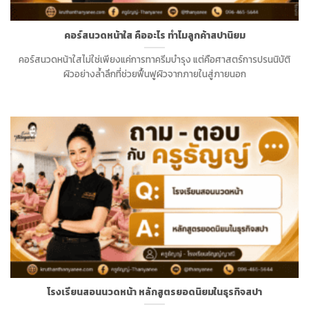
คอร์สนวดหน้าใส คืออะไร ทำไมลูกค้าสปานิยม
คอร์สนวดหน้าใสไม่ใช่เพียงแค่การทาครีมบำรุง แต่คือศาสตร์การปรนนิบัติ
ผิวอย่างล้ำลึกที่ช่วยฟื้นฟูผิวจากภายในสู่ภายนอก
โรงเรียนสอนนวดหน้า หลักสูตรยอดนิยมในธุรกิจสปา