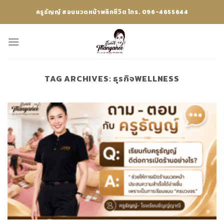
Skip
ครูธัญญ์ สอนนวดหน้าพลิกชีวิต โทร. 096-4655644
to
content
TAG ARCHIVES:
ธุรกิจWELLNESS