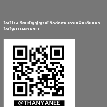
ไลน์ โรงเรียนธัญญ์ญาณี ติดต่อสอบถามเพิ่มเติมแอด
ไลน์:@THANYANEE