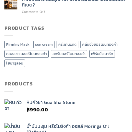
หน้า
หน้า
ทิเบต?
จีน
วี
on
Comments Off
vs
เชพ
ทำไม
กัว
และ
ร้าน
ซา
ลด
เวลเนส
PRODUCT TAGS
เกาหลี
หน้า
ยุค
แตก
บวม
ใหม่
ต่าง
ได้
ต้อง
กัน
อย่างไร?
Firming Mask
sun cream
ครีมกันแดด
คลีนซิ่งฮอร์โมนทองคำ
มี
อย่างไร
นวด
?
คอลลาเจนฮอร์โมนทองคำ
สครับฮอร์โมนทองคำ
เฟิร์มมิ่ง มาร์ค
ศรีษะ
บำบัด
ไฮยารูลอน
คลื่น
เสียง
ทิเบต?
PRODUCTS
หินกัวซา Gua Sha Stone
฿
990.00
น้ำมันมะรุม หรือโมริงก้า ออยล์ Moringa Oil
(Refined)