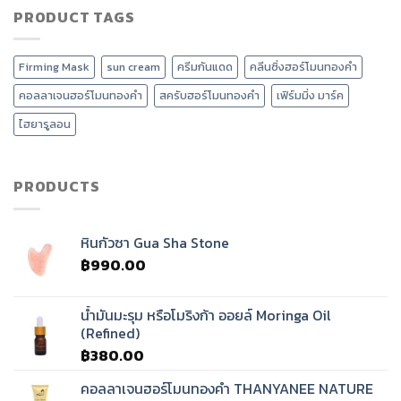
ลด
เวลเนส
PRODUCT TAGS
เกาหลี
หน้า
ยุค
แตก
บวม
ใหม่
ต่าง
ได้
ต้อง
กัน
อย่างไร?
Firming Mask
sun cream
ครีมกันแดด
คลีนซิ่งฮอร์โมนทองคำ
มี
อย่างไร
นวด
?
คอลลาเจนฮอร์โมนทองคำ
สครับฮอร์โมนทองคำ
เฟิร์มมิ่ง มาร์ค
ศรีษะ
บำบัด
ไฮยารูลอน
คลื่น
เสียง
ทิเบต?
PRODUCTS
หินกัวซา Gua Sha Stone
฿
990.00
น้ำมันมะรุม หรือโมริงก้า ออยล์ Moringa Oil
(Refined)
฿
380.00
คอลลาเจนฮอร์โมนทองคำ THANYANEE NATURE