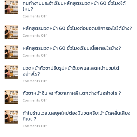
หน้า
คนทำงานประจำเรียนหลักสูตรนวดหน้า 60 ชั่วโมงได้
ยก
ไหม?
กระชับ
on
Comments Off
ด้วย
คน
มือ
ทำงาน
เรียน
หลักสูตรนวดหน้า 60 ชั่วโมงต่อยอดบริการอะไรได้บ้าง?
ประจำ
ยาก
on
Comments Off
เรียน
ไหม?
หลักสูตร
หลักสูตร
นวด
หลักสูตรนวดหน้า 60 ชั่วโมงเรียนเนื้อหาอะไรบ้าง?
นวด
หน้า
หน้า
on
Comments Off
60
60
หลักสูตร
ชั่วโมง
ชั่วโมง
นวด
ต่อย
นวดหน้ากัวซาปรับรูปหน้าวีเชพและลดหน้าบวมได้
ได้
หน้า
อด
อย่างไร?
ไหม?
60
บริการ
on
Comments Off
ชั่วโมง
อะไร
นวด
เรียน
ได้
หน้า
เนื้อหา
กัวซาหน้าจีน vs กัวซาเกาหลี แตกต่างกันอย่างไร ?
บ้าง?
กัว
อะไร
on
Comments Off
ซา
บ้าง?
กัว
ปรับ
ซา
ทำไมร้านเวลเนสยุคใหม่ต้องมีนวดศรีษะบำบัดคลื่นเสียง
รูป
หน้า
หน้า
ทิเบต?
จีน
วี
on
Comments Off
vs
เชพ
ทำไม
กัว
และ
ร้าน
ซา