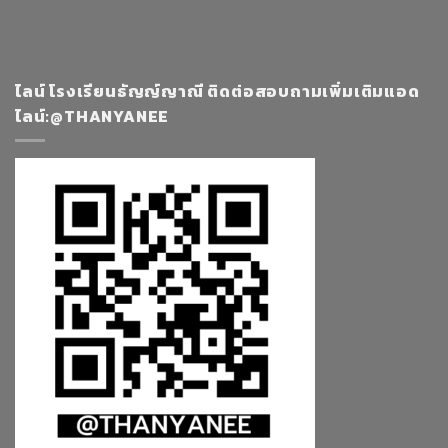
ไลน์ โรงเรียนธัญญ์ญาณี ติดต่อสอบถามเพิ่มเติมแอด
ไลน์:@THANYANEE