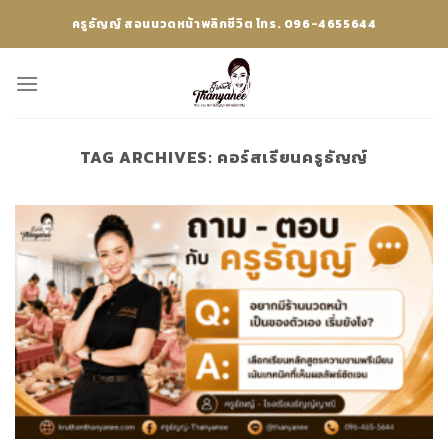
Skip
ครูธัญญ์ สอนนวดหน้าพลิกชีวิต โทร. 096-4655644
to
content
TAG ARCHIVES:
คอร์สเรียนครูธัญญ์