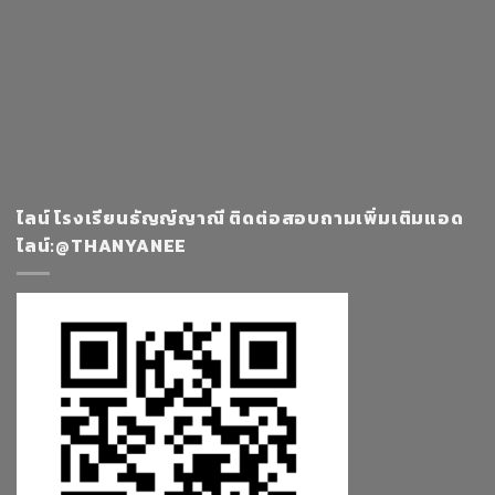
ไลน์ โรงเรียนธัญญ์ญาณี ติดต่อสอบถามเพิ่มเติมแอด
ไลน์:@THANYANEE