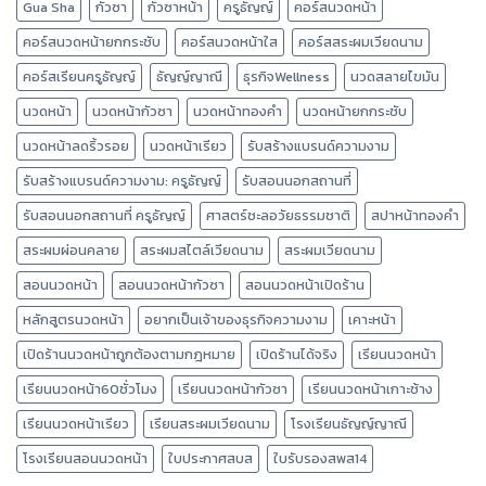
Gua Sha
กัวซา
กัวซาหน้า
ครูธัญญ์
คอร์สนวดหน้า
คอร์สนวดหน้ายกกระชับ
คอร์สนวดหน้าใส
คอร์สสระผมเวียดนาม
คอร์สเรียนครูธัญญ์
ธัญญ์ญาณี
ธุรกิจWellness
นวดสลายไขมัน
นวดหน้า
นวดหน้ากัวซา
นวดหน้าทองคำ
นวดหน้ายกกระชับ
นวดหน้าลดริ้วรอย
นวดหน้าเรียว
รับสร้างแบรนด์ความงาม
รับสร้างแบรนด์ความงาม: ครูธัญญ์
รับสอนนอกสถานที่
รับสอนนอกสถานที่ ครูธัญญ์
ศาสตร์ชะลอวัยธรรมชาติ
สปาหน้าทองคำ
สระผมผ่อนคลาย
สระผมสไตล์เวียดนาม
สระผมเวียดนาม
สอนนวดหน้า
สอนนวดหน้ากัวซา
สอนนวดหน้าเปิดร้าน
หลักสูตรนวดหน้า
อยากเป็นเจ้าของธุรกิจความงาม
เคาะหน้า
เปิดร้านนวดหน้าถูกต้องตามกฎหมาย
เปิดร้านได้จริง
เรียนนวดหน้า
เรียนนวดหน้า60ชั่วโมง
เรียนนวดหน้ากัวซา
เรียนนวดหน้าเกาะช้าง
เรียนนวดหน้าเรียว
เรียนสระผมเวียดนาม
โรงเรียนธัญญ์ญาณี
โรงเรียนสอนนวดหน้า
ใบประกาศสบส
ใบรับรองสพส14