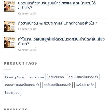
นวด
ต่อย
นวดหน้ากัวซาปรับรูปหน้าวีเชพและลดหน้าบวมได้
ได้
หน้า
อด
อย่างไร?
ไหม?
60
บริการ
on
Comments Off
ชั่วโมง
อะไร
นวด
เรียน
ได้
หน้า
เนื้อหา
กัวซาหน้าจีน vs กัวซาเกาหลี แตกต่างกันอย่างไร ?
บ้าง?
กัว
อะไร
on
Comments Off
ซา
บ้าง?
กัว
ปรับ
ซา
ทำไมร้านเวลเนสยุคใหม่ต้องมีนวดศรีษะบำบัดคลื่นเสียง
รูป
หน้า
หน้า
ทิเบต?
จีน
วี
on
Comments Off
vs
เชพ
ทำไม
กัว
และ
ร้าน
ซา
ลด
เวลเนส
PRODUCT TAGS
เกาหลี
หน้า
ยุค
แตก
บวม
ใหม่
ต่าง
ได้
ต้อง
กัน
อย่างไร?
Firming Mask
sun cream
ครีมกันแดด
คลีนซิ่งฮอร์โมนทองคำ
มี
อย่างไร
นวด
?
คอลลาเจนฮอร์โมนทองคำ
สครับฮอร์โมนทองคำ
เฟิร์มมิ่ง มาร์ค
ศรีษะ
บำบัด
ไฮยารูลอน
คลื่น
เสียง
ทิเบต?
PRODUCTS