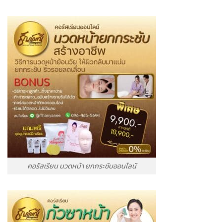
คอร์สเรียน นวดหน้า ยกกระชับออนไลน์