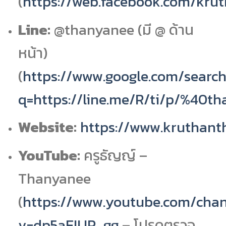
(
https://web.facebook.com/kru
Line:
@thanyanee (มี @ ด้าน
หน้า)
(
https://www.google.com/search
q=https://line.me/R/ti/p/%40t
Website:
https://www.kruthan
YouTube:
ครูธัญญ์ –
Thanyanee
(
https://www.youtube.com/cha
v=dp5aEIUP_gg
– โปรดตรวจ