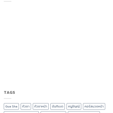
TAGS
Gua Sha
กัวซา
กัวซาหน้า
ขันทิเบต
ครูธัญญ์
คอร์สนวดหน้า