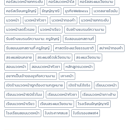
คอร์สนวดหน้ายกกระชับ
คอร์สนวดหน้าใส
คอร์สสระผมเวียดนาม
คอร์สเรียนครูธัญญ์
ธัญญ์ญาณี
ธุรกิจWellness
นวดสลายไขมัน
นวดหน้า
นวดหน้ากัวซา
นวดหน้าทองคำ
นวดหน้ายกกระชับ
นวดหน้าลดริ้วรอย
นวดหน้าเรียว
รับสร้างแบรนด์ความงาม
รับสร้างแบรนด์ความงาม: ครูธัญญ์
รับสอนนอกสถานที่
รับสอนนอกสถานที่ ครูธัญญ์
ศาสตร์ชะลอวัยธรรมชาติ
สปาหน้าทองคำ
สระผมผ่อนคลาย
สระผมสไตล์เวียดนาม
สระผมเวียดนาม
สอนนวดหน้า
สอนนวดหน้ากัวซา
หลักสูตรนวดหน้า
อยากเป็นเจ้าของธุรกิจความงาม
เคาะหน้า
เปิดร้านนวดหน้าถูกต้องตามกฎหมาย
เปิดร้านได้จริง
เรียนนวดหน้า
เรียนนวดหน้า60ชั่วโมง
เรียนนวดหน้ากัวซา
เรียนนวดหน้าเกาะช้าง
เรียนนวดหน้าเรียว
เรียนสระผมเวียดนาม
โรงเรียนธัญญ์ญาณี
โรงเรียนสอนนวดหน้า
ใบประกาศสบส
ใบรับรองสพส14