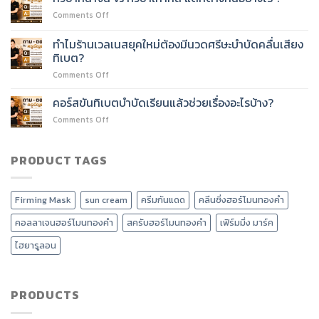
กัว
อะไร
on
Comments Off
ซา
บ้าง?
กัว
ปรับ
ซา
ทำไมร้านเวลเนสยุคใหม่ต้องมีนวดศรีษะบำบัดคลื่นเสียง
รูป
หน้า
หน้า
ทิเบต?
จีน
วี
on
Comments Off
vs
เชพ
ทำไม
กัว
และ
ร้าน
ซา
คอร์สขันทิเบตบำบัดเรียนแล้วช่วยเรื่องอะไรบ้าง?
ลด
เวลเนส
เกาหลี
หน้า
on
Comments Off
ยุค
แตก
บวม
คอร์ส
ใหม่
ต่าง
ได้
ขัน
ต้อง
กัน
อย่างไร?
ทิเบต
PRODUCT TAGS
มี
อย่างไร
บำบัด
นวด
?
เรียน
ศรีษะ
แล้ว
บำบัด
Firming Mask
sun cream
ครีมกันแดด
คลีนซิ่งฮอร์โมนทองคำ
ช่วย
คลื่น
เรื่อง
เสียง
คอลลาเจนฮอร์โมนทองคำ
สครับฮอร์โมนทองคำ
เฟิร์มมิ่ง มาร์ค
อะไร
ทิเบต?
บ้าง?
ไฮยารูลอน
PRODUCTS