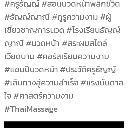
#ครูธัญญ์ #สอนนวดหน้าพลิกชีวิต
#ธัญญ์ญาณี #กูรูความงาม #ผู้
เชี่ยวชาญการนวด #โรงเรียนธัญญ์
ญาณี #นวดหน้า #สระผมสไตล์
เวียดนาม #คอร์สเรียนความงาม
#แชมป์นวดหน้า #ประวัติครูธัญญ์
#เส้นทางสู่ความสำเร็จ #แรงบันดาล
ใจ #ศาสตร์ความงาม
#ThaiMassage