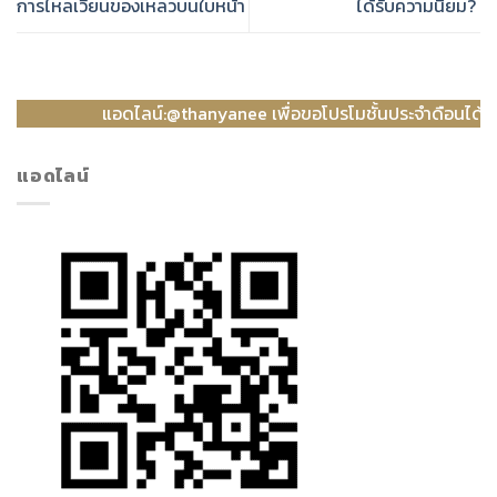
การไหลเวียนของเหลวบนใบหน้า
ได้รับความนิยม?
แอดไลน์:@thanyanee เพื่อขอโปรโมชั้นประจำดือนได้เลยค่ะ
แอดไลน์