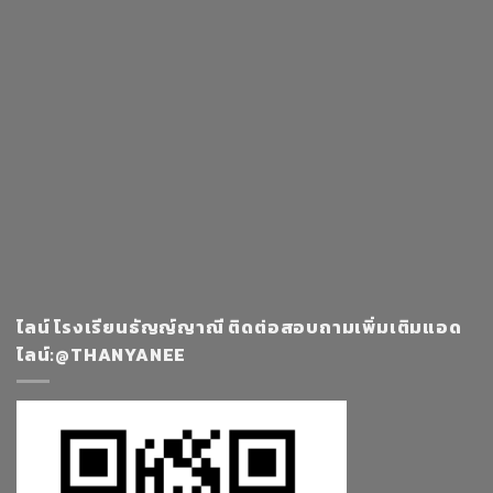
ไลน์ โรงเรียนธัญญ์ญาณี ติดต่อสอบถามเพิ่มเติมแอด
ไลน์:@THANYANEE