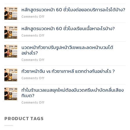
คน
มือ
ทำงาน
เรียน
หลักสูตรนวดหน้า 60 ชั่วโมงต่อยอดบริการอะไรได้บ้าง?
ประจำ
ยาก
on
Comments Off
เรียน
ไหม?
หลักสูตร
หลักสูตร
นวด
หลักสูตรนวดหน้า 60 ชั่วโมงเรียนเนื้อหาอะไรบ้าง?
นวด
หน้า
หน้า
on
Comments Off
60
60
หลักสูตร
ชั่วโมง
ชั่วโมง
นวด
ต่อย
นวดหน้ากัวซาปรับรูปหน้าวีเชพและลดหน้าบวมได้
ได้
หน้า
อด
อย่างไร?
ไหม?
60
บริการ
on
Comments Off
ชั่วโมง
อะไร
นวด
เรียน
ได้
หน้า
เนื้อหา
กัวซาหน้าจีน vs กัวซาเกาหลี แตกต่างกันอย่างไร ?
บ้าง?
กัว
อะไร
on
Comments Off
ซา
บ้าง?
กัว
ปรับ
ซา
ทำไมร้านเวลเนสยุคใหม่ต้องมีนวดศรีษะบำบัดคลื่นเสียง
รูป
หน้า
หน้า
ทิเบต?
จีน
วี
on
Comments Off
vs
เชพ
ทำไม
กัว
และ
ร้าน
ซา
ลด
เวลเนส
PRODUCT TAGS
เกาหลี
หน้า
ยุค
แตก
บวม
ใหม่
ต่าง
ได้