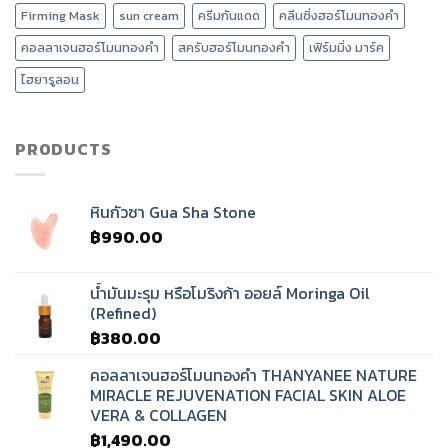
ต้อง
กัน
อย่างไร?
Firming Mask
sun cream
ครีมกันแดด
คลีนซิ่งฮอร์โมนทองคำ
มี
อย่างไร
นวด
?
คอลลาเจนฮอร์โมนทองคำ
สครับฮอร์โมนทองคำ
เฟิร์มมิ่ง มาร์ค
ศรีษะ
บำบัด
ไฮยารูลอน
คลื่น
เสียง
ทิเบต?
PRODUCTS
หินกัวซา Gua Sha Stone
฿
990.00
น้ำมันมะรุม หรือโมริงก้า ออยล์ Moringa Oil
(Refined)
฿
380.00
คอลลาเจนฮอร์โมนทองคำ THANYANEE NATURE
MIRACLE REJUVENATION FACIAL SKIN ALOE
VERA & COLLAGEN
฿
1,490.00