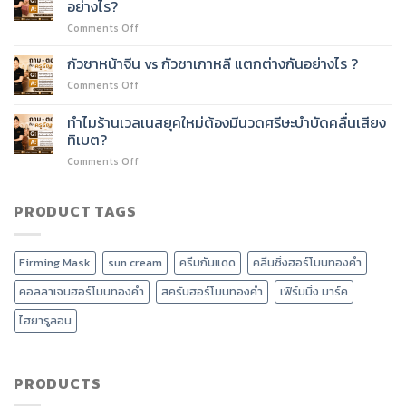
อด
อย่างไร?
ไหม?
60
บริการ
on
Comments Off
ชั่วโมง
อะไร
นวด
เรียน
ได้
หน้า
เนื้อหา
กัวซาหน้าจีน vs กัวซาเกาหลี แตกต่างกันอย่างไร ?
บ้าง?
กัว
อะไร
on
Comments Off
ซา
บ้าง?
กัว
ปรับ
ซา
ทำไมร้านเวลเนสยุคใหม่ต้องมีนวดศรีษะบำบัดคลื่นเสียง
รูป
หน้า
หน้า
ทิเบต?
จีน
วี
on
Comments Off
vs
เชพ
ทำไม
กัว
และ
ร้าน
ซา
ลด
เวลเนส
PRODUCT TAGS
เกาหลี
หน้า
ยุค
แตก
บวม
ใหม่
ต่าง
ได้
ต้อง
กัน
อย่างไร?
Firming Mask
sun cream
ครีมกันแดด
คลีนซิ่งฮอร์โมนทองคำ
มี
อย่างไร
นวด
?
คอลลาเจนฮอร์โมนทองคำ
สครับฮอร์โมนทองคำ
เฟิร์มมิ่ง มาร์ค
ศรีษะ
บำบัด
ไฮยารูลอน
คลื่น
เสียง
ทิเบต?
PRODUCTS