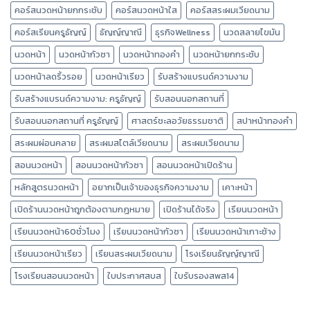
คอร์สนวดหน้ายกกระชับ
คอร์สนวดหน้าใส
คอร์สสระผมเวียดนาม
คอร์สเรียนครูธัญญ์
ธัญญ์ญาณี
ธุรกิจWellness
นวดสลายไขมัน
นวดหน้า
นวดหน้ากัวซา
นวดหน้าทองคำ
นวดหน้ายกกระชับ
นวดหน้าลดริ้วรอย
นวดหน้าเรียว
รับสร้างแบรนด์ความงาม
รับสร้างแบรนด์ความงาม: ครูธัญญ์
รับสอนนอกสถานที่
รับสอนนอกสถานที่ ครูธัญญ์
ศาสตร์ชะลอวัยธรรมชาติ
สปาหน้าทองคำ
สระผมผ่อนคลาย
สระผมสไตล์เวียดนาม
สระผมเวียดนาม
สอนนวดหน้า
สอนนวดหน้ากัวซา
สอนนวดหน้าเปิดร้าน
หลักสูตรนวดหน้า
อยากเป็นเจ้าของธุรกิจความงาม
เคาะหน้า
เปิดร้านนวดหน้าถูกต้องตามกฎหมาย
เปิดร้านได้จริง
เรียนนวดหน้า
เรียนนวดหน้า60ชั่วโมง
เรียนนวดหน้ากัวซา
เรียนนวดหน้าเกาะช้าง
เรียนนวดหน้าเรียว
เรียนสระผมเวียดนาม
โรงเรียนธัญญ์ญาณี
โรงเรียนสอนนวดหน้า
ใบประกาศสบส
ใบรับรองสพส14