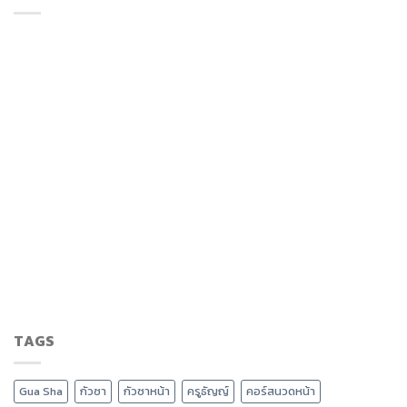
TAGS
Gua Sha
กัวซา
กัวซาหน้า
ครูธัญญ์
คอร์สนวดหน้า