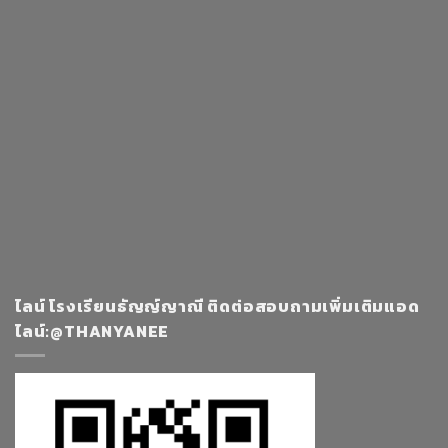
ไลน์ โรงเรียนธัญญ์ญาณี ติดต่อสอบถามเพิ่มเติมแอด
ไลน์:@THANYANEE