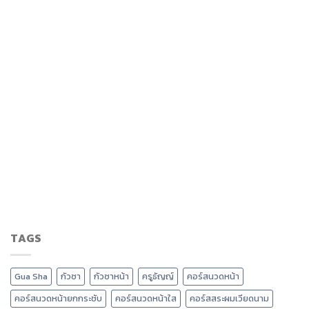
TAGS
Gua Sha
กัวซา
กัวซาหน้า
ครูธัญญ์
คอร์สนวดหน้า
คอร์สนวดหน้ายกกระชับ
คอร์สนวดหน้าใส
คอร์สสระผมเวียดนาม