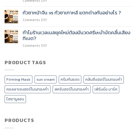
on
Comments Off
ชั่วโมง
อะไร
นวด
เรียน
ได้
หน้า
เนื้อหา
กัวซาหน้าจีน vs กัวซาเกาหลี แตกต่างกันอย่างไร ?
บ้าง?
กัว
อะไร
on
Comments Off
ซา
บ้าง?
กัว
ปรับ
ซา
ทำไมร้านเวลเนสยุคใหม่ต้องมีนวดศรีษะบำบัดคลื่นเสียง
รูป
หน้า
หน้า
ทิเบต?
จีน
วี
on
Comments Off
vs
เชพ
ทำไม
กัว
และ
ร้าน
ซา
ลด
เวลเนส
PRODUCT TAGS
เกาหลี
หน้า
ยุค
แตก
บวม
ใหม่
ต่าง
ได้
ต้อง
กัน
อย่างไร?
Firming Mask
sun cream
ครีมกันแดด
คลีนซิ่งฮอร์โมนทองคำ
มี
อย่างไร
นวด
?
คอลลาเจนฮอร์โมนทองคำ
สครับฮอร์โมนทองคำ
เฟิร์มมิ่ง มาร์ค
ศรีษะ
บำบัด
ไฮยารูลอน
คลื่น
เสียง
ทิเบต?
PRODUCTS