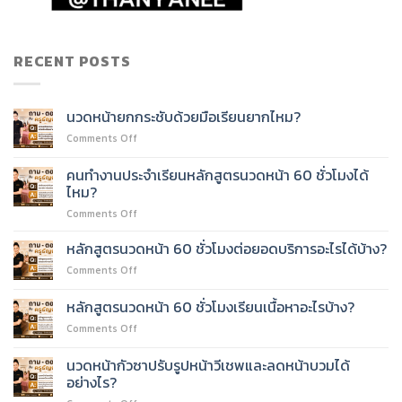
RECENT POSTS
นวดหน้ายกกระชับด้วยมือเรียนยากไหม?
on
Comments Off
นวด
หน้า
คนทำงานประจำเรียนหลักสูตรนวดหน้า 60 ชั่วโมงได้
ยก
ไหม?
กระชับ
on
Comments Off
ด้วย
คน
มือ
ทำงาน
เรียน
หลักสูตรนวดหน้า 60 ชั่วโมงต่อยอดบริการอะไรได้บ้าง?
ประจำ
ยาก
on
Comments Off
เรียน
ไหม?
หลักสูตร
หลักสูตร
นวด
หลักสูตรนวดหน้า 60 ชั่วโมงเรียนเนื้อหาอะไรบ้าง?
นวด
หน้า
หน้า
on
Comments Off
60
60
หลักสูตร
ชั่วโมง
ชั่วโมง
นวด
ต่อย
นวดหน้ากัวซาปรับรูปหน้าวีเชพและลดหน้าบวมได้
ได้
หน้า
อด
อย่างไร?
ไหม?
60
บริการ