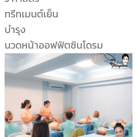
ทรีทเมนต์เย็น
บำรุง
นวดหน้าออฟฟิตซินโดรม