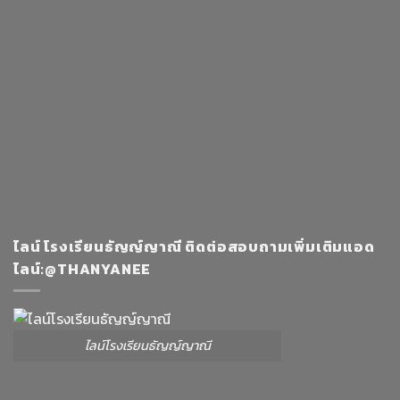
ไลน์ โรงเรียนธัญญ์ญาณี ติดต่อสอบถามเพิ่มเติมแอด
ไลน์:@THANYANEE
ไลน์โรงเรียนธัญญ์ญาณี