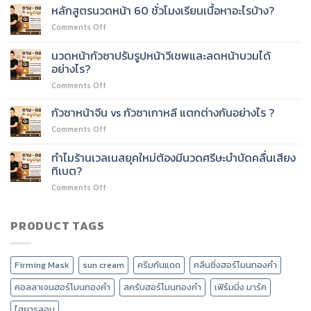
นวด
หลักสูตรนวดหน้า 60 ชั่วโมงเรียนเนื้อหาอะไรบ้าง?
นวด
หน้า
หน้า
on
Comments Off
60
60
หลักสูตร
ชั่วโมง
ชั่วโมง
นวด
ต่อย
นวดหน้ากัวซาปรับรูปหน้าวีเชพและลดหน้าบวมได้
ได้
หน้า
อด
อย่างไร?
ไหม?
60
บริการ
on
Comments Off
ชั่วโมง
อะไร
นวด
เรียน
ได้
หน้า
เนื้อหา
กัวซาหน้าจีน vs กัวซาเกาหลี แตกต่างกันอย่างไร ?
บ้าง?
กัว
อะไร
on
Comments Off
ซา
บ้าง?
กัว
ปรับ
ซา
ทำไมร้านเวลเนสยุคใหม่ต้องมีนวดศรีษะบำบัดคลื่นเสียง
รูป
หน้า
หน้า
ทิเบต?
จีน
วี
on
Comments Off
vs
เชพ
ทำไม
กัว
และ
ร้าน
ซา
ลด
เวลเนส
PRODUCT TAGS
เกาหลี
หน้า
ยุค
แตก
บวม
ใหม่
ต่าง
ได้
ต้อง
กัน
อย่างไร?
Firming Mask
sun cream
ครีมกันแดด
คลีนซิ่งฮอร์โมนทองคำ
มี
อย่างไร
นวด
?
คอลลาเจนฮอร์โมนทองคำ
สครับฮอร์โมนทองคำ
เฟิร์มมิ่ง มาร์ค
ศรีษะ
บำบัด
ไฮยารูลอน