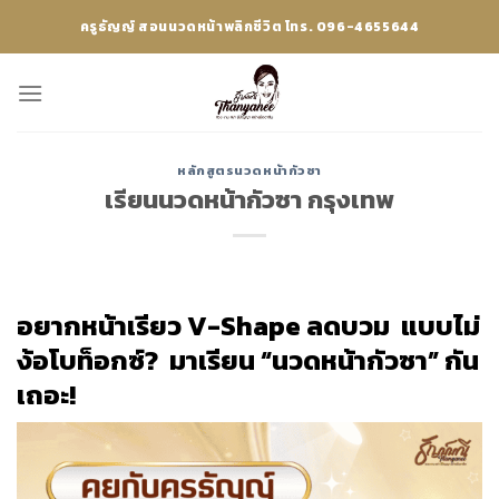
Skip
ครูธัญญ์ สอนนวดหน้าพลิกชีวิต โทร. 096-4655644
to
content
หลักสูตรนวดหน้ากัวซา
เรียนนวดหน้ากัวซา กรุงเทพ
อยากหน้าเรียว V-Shape ลดบวม แบบไม่
ง้อโบท็อกซ์? มาเรียน “นวดหน้ากัวซา” กัน
เถอะ!