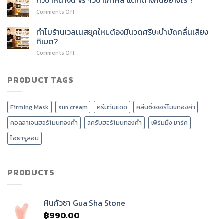
กัว
อะไร
on
Comments Off
ซา
บ้าง?
กัว
ปรับ
ซา
ทำไมร้านเวลเนสยุคใหม่ต้องมีนวดศรีษะบำบัดคลื่นเสียง
รูป
หน้า
หน้า
ทิเบต?
จีน
วี
on
Comments Off
vs
เชพ
ทำไม
กัว
และ
ร้าน
ซา
ลด
เวลเนส
PRODUCT TAGS
เกาหลี
หน้า
ยุค
แตก
บวม
ใหม่
ต่าง
ได้
ต้อง
กัน
อย่างไร?
Firming Mask
sun cream
ครีมกันแดด
คลีนซิ่งฮอร์โมนทองคำ
มี
อย่างไร
นวด
?
คอลลาเจนฮอร์โมนทองคำ
สครับฮอร์โมนทองคำ
เฟิร์มมิ่ง มาร์ค
ศรีษะ
บำบัด
ไฮยารูลอน
คลื่น
เสียง
ทิเบต?
PRODUCTS
หินกัวซา Gua Sha Stone
฿
990.00