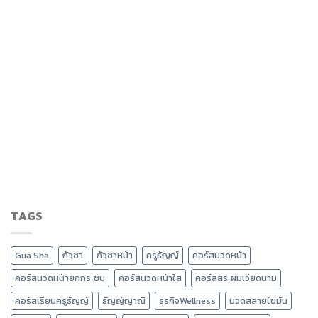
TAGS
Gua Sha
กัวซา
กัวซาหน้า
ครูธัญญ์
คอร์สนวดหน้า
คอร์สนวดหน้ายกกระชับ
คอร์สนวดหน้าใส
คอร์สสระผมเวียดนาม
คอร์สเรียนครูธัญญ์
ธัญญ์ญาณี
ธุรกิจWellness
นวดสลายไขมัน