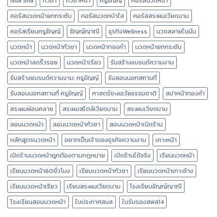
Gua Sha
กัวซา
กัวซาหน้า
ครูธัญญ์
คอร์สนวดหน้า
คอร์สนวดหน้ายกกระชับ
คอร์สนวดหน้าใส
คอร์สสระผมเวียดนาม
คอร์สเรียนครูธัญญ์
ธัญญ์ญาณี
ธุรกิจWellness
นวดสลายไขมัน
นวดหน้า
นวดหน้ากัวซา
นวดหน้าทองคำ
นวดหน้ายกกระชับ
นวดหน้าลดริ้วรอย
นวดหน้าเรียว
รับสร้างแบรนด์ความงาม
รับสร้างแบรนด์ความงาม: ครูธัญญ์
รับสอนนอกสถานที่
รับสอนนอกสถานที่ ครูธัญญ์
ศาสตร์ชะลอวัยธรรมชาติ
สปาหน้าทองคำ
สระผมผ่อนคลาย
สระผมสไตล์เวียดนาม
สระผมเวียดนาม
สอนนวดหน้า
สอนนวดหน้ากัวซา
สอนนวดหน้าเปิดร้าน
หลักสูตรนวดหน้า
อยากเป็นเจ้าของธุรกิจความงาม
เคาะหน้า
เปิดร้านนวดหน้าถูกต้องตามกฎหมาย
เปิดร้านได้จริง
เรียนนวดหน้า
เรียนนวดหน้า60ชั่วโมง
เรียนนวดหน้ากัวซา
เรียนนวดหน้าเกาะช้าง
เรียนนวดหน้าเรียว
เรียนสระผมเวียดนาม
โรงเรียนธัญญ์ญาณี
โรงเรียนสอนนวดหน้า
ใบประกาศสบส
ใบรับรองสพส14