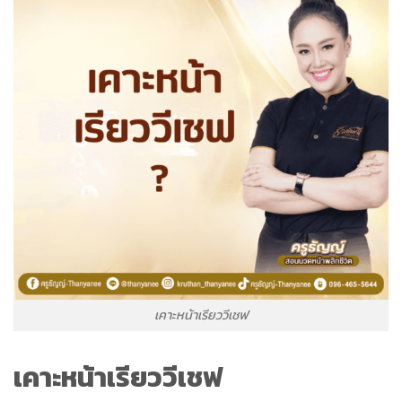
เคาะหน้าเรียววีเชฟ
เคาะหน้าเรียววีเชฟ