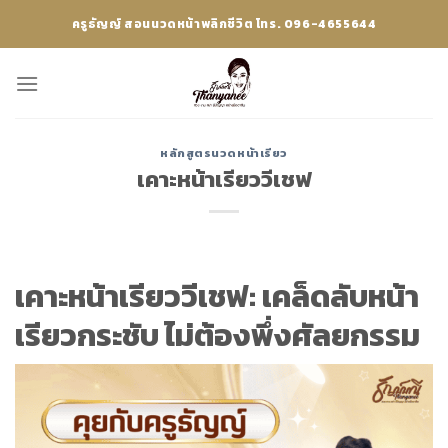
Skip
ครูธัญญ์ สอนนวดหน้าพลิกชีวิต โทร. 096-4655644
to
content
หลักสูตรนวดหน้าเรียว
เคาะหน้าเรียววีเชฟ
เคาะหน้าเรียววีเชฟ: เคล็ดลับหน้า
เรียวกระชับ ไม่ต้องพึ่งศัลยกรรม