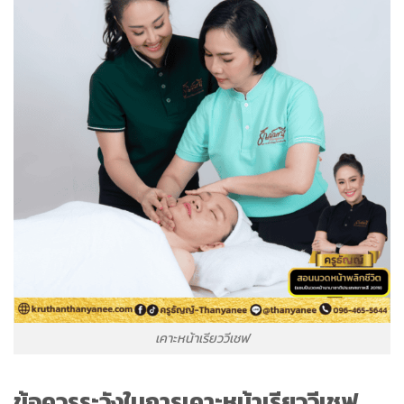
เคาะหน้าเรียววีเชฟ
ข้อควรระวังในการเคาะหน้าเรียววีเชฟ