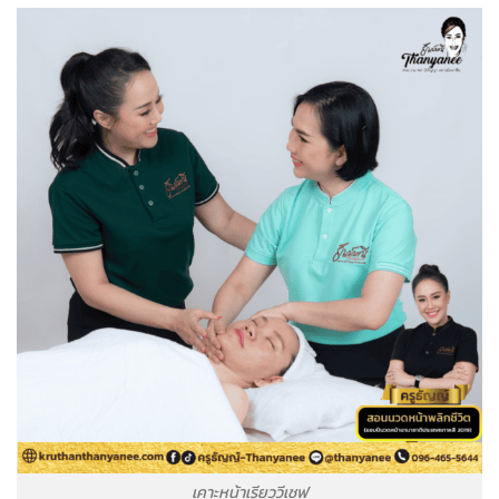
เคาะหน้าเรียววีเชฟ