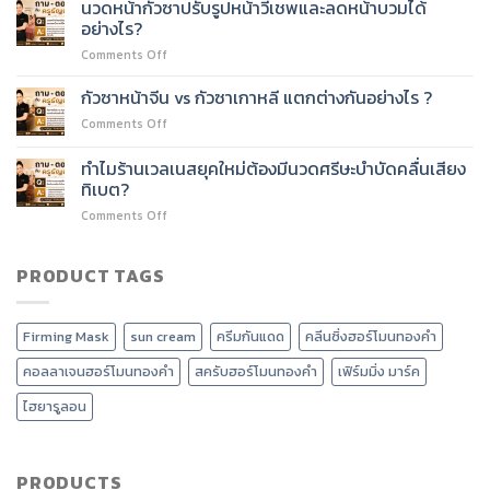
ต่อย
นวดหน้ากัวซาปรับรูปหน้าวีเชพและลดหน้าบวมได้
ได้
หน้า
อด
อย่างไร?
ไหม?
60
บริการ
on
Comments Off
ชั่วโมง
อะไร
นวด
เรียน
ได้
หน้า
เนื้อหา
กัวซาหน้าจีน vs กัวซาเกาหลี แตกต่างกันอย่างไร ?
บ้าง?
กัว
อะไร
on
Comments Off
ซา
บ้าง?
กัว
ปรับ
ซา
ทำไมร้านเวลเนสยุคใหม่ต้องมีนวดศรีษะบำบัดคลื่นเสียง
รูป
หน้า
หน้า
ทิเบต?
จีน
วี
on
Comments Off
vs
เชพ
ทำไม
กัว
และ
ร้าน
ซา
ลด
เวลเนส
PRODUCT TAGS
เกาหลี
หน้า
ยุค
แตก
บวม
ใหม่
ต่าง
ได้
ต้อง
กัน
อย่างไร?
Firming Mask
sun cream
ครีมกันแดด
คลีนซิ่งฮอร์โมนทองคำ
มี
อย่างไร
นวด
?
คอลลาเจนฮอร์โมนทองคำ
สครับฮอร์โมนทองคำ
เฟิร์มมิ่ง มาร์ค
ศรีษะ
บำบัด
ไฮยารูลอน
คลื่น
เสียง
ทิเบต?
PRODUCTS