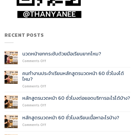
RECENT POSTS
นวดหน้ายกกระชับด้วยมือเรียนยากไหม?
on
Comments Off
นวด
หน้า
คนทำงานประจำเรียนหลักสูตรนวดหน้า 60 ชั่วโมงได้
ยก
ไหม?
กระชับ
on
Comments Off
ด้วย
คน
มือ
ทำงาน
เรียน
หลักสูตรนวดหน้า 60 ชั่วโมงต่อยอดบริการอะไรได้บ้าง?
ประจำ
ยาก
on
Comments Off
เรียน
ไหม?
หลักสูตร
หลักสูตร
นวด
หลักสูตรนวดหน้า 60 ชั่วโมงเรียนเนื้อหาอะไรบ้าง?
นวด
หน้า
หน้า
on
Comments Off
60
60
หลักสูตร
ชั่วโมง
ชั่วโมง
นวด