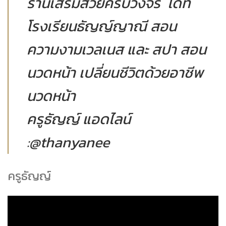
ร้านเสริมสวยครบวงจร ได้ที่
โรงเรียนธัญญ์ญาณี สอน
ความงามเวลเนส และ สปา สอน
นวดหน้า เปลี่ยนชีวิตด้วยอาชีพ
นวดหน้า
ครูธัญญ์ แอดไลน์
:@thanyanee
ครูธัญญ์