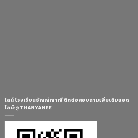
ไลน์ โรงเรียนธัญญ์ญาณี ติดต่อสอบถามเพิ่มเติมแอด
ไลน์:@THANYANEE