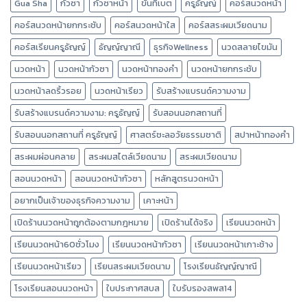
Gua Sha
กัวซา
กัวซาหน้า
ขันทิเบต
ครูธัญญ์
คอร์สนวดหน้า
คอร์สนวดหน้ายกกระชับ
คอร์สนวดหน้าใส
คอร์สสระผมเวียดนาม
คอร์สเรียนครูธัญญ์
ธัญญ์ญาณี
ธุรกิจWellness
นวดสลายไขมัน
นวดหน้า
นวดหน้ากัวซา
นวดหน้าทองคำ
นวดหน้ายกกระชับ
นวดหน้าลดริ้วรอย
นวดหน้าเรียว
รับสร้างแบรนด์ความงาม
รับสร้างแบรนด์ความงาม: ครูธัญญ์
รับสอนนอกสถานที่
รับสอนนอกสถานที่ ครูธัญญ์
ศาสตร์ชะลอวัยธรรมชาติ
สปาหน้าทองคำ
สระผมผ่อนคลาย
สระผมสไตล์เวียดนาม
สระผมเวียดนาม
สอนนวดหน้า
สอนนวดหน้ากัวซา
หลักสูตรนวดหน้า
อยากเป็นเจ้าของธุรกิจความงาม
เคาะหน้า
เปิดร้านนวดหน้าถูกต้องตามกฎหมาย
เปิดร้านได้จริง
เรียนนวดหน้า
เรียนนวดหน้า60ชั่วโมง
เรียนนวดหน้ากัวซา
เรียนนวดหน้าเกาะช้าง
เรียนนวดหน้าเรียว
เรียนสระผมเวียดนาม
โรงเรียนธัญญ์ญาณี
โรงเรียนสอนนวดหน้า
ใบประกาศสบส
ใบรับรองสพส14