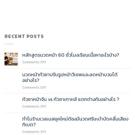
RECENT POSTS
หลักสูตรนวดหน้า 60 ชั่วโมงเรียนเนื้อหาอะไรบ้าง?
on
Comments Off
หลักสูตร
นวด
นวดหน้ากัวซาปรับรูปหน้าวีเชพและลดหน้าบวมได้
หน้า
อย่างไร?
60
on
Comments Off
ชั่วโมง
นวด
เรียน
หน้า
เนื้อหา
กัวซาหน้าจีน vs กัวซาเกาหลี แตกต่างกันอย่างไร ?
กัว
อะไร
on
Comments Off
ซา
บ้าง?
กัว
ปรับ
ซา
ทำไมร้านเวลเนสยุคใหม่ต้องมีนวดศรีษะบำบัดคลื่นเสียง
รูป
หน้า
หน้า
ทิเบต?
จีน
วี
on
Comments Off
vs
เชพ