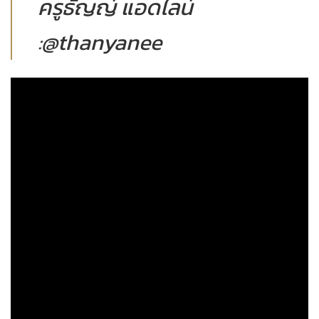
ครูธัญญ์ แอดไลน์
:@thanyanee