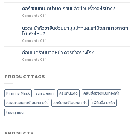
ทำไม
กัว
และ
ร้าน
ซา
คอร์สขันทิเบตบำบัดเรียนแล้วช่วยเรื่องอะไรบ้าง?
ลด
เวลเนส
เกาหลี
หน้า
on
Comments Off
ยุค
แตก
บวม
คอร์ส
ใหม่
ต่าง
ได้
ขัน
นวดหน้ากัวซาจีนช่วยยกมุมปากและแก้ปัญหาหางตาตก
ต้อง
กัน
อย่างไร?
ทิเบต
มี
ได้จริงไหม?
อย่างไร
บำบัด
นวด
?
on
Comments Off
เรียน
ศรีษะ
นวด
แล้ว
บำบัด
หน้า
ช่วย
ก่อนเปิดร้านนวดหน้า ควรทำอย่างไร?
คลื่น
กัว
เรื่อง
เสียง
on
Comments Off
ซา
อะไร
ทิเบต?
ก่อน
จีน
บ้าง?
เปิด
ช่วย
ร้าน
PRODUCT TAGS
ยก
นวด
มุม
หน้า
ปาก
ควร
และ
Firming Mask
sun cream
ครีมกันแดด
คลีนซิ่งฮอร์โมนทองคำ
ทำ
แก้
อย่างไร?
ปัญหา
คอลลาเจนฮอร์โมนทองคำ
สครับฮอร์โมนทองคำ
เฟิร์มมิ่ง มาร์ค
หาง
ตา
ไฮยารูลอน
ตก
ได้
จริง
ไหม?
PRODUCTS