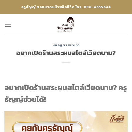
Skip
ครูธัญญ์ สอนนวดหน้าพลิกชีวิต โทร. 096-4655644
to
content
หลักสูตรสปาเท้า
อยากเปิดร้านสระผมสไตล์เวียดนาม?
อยากเปิดร้านสระผมสไตล์เวียดนาม? ครู
ธัญญ์ช่วยได้!