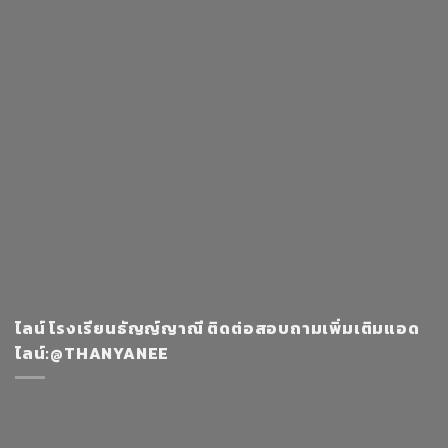
ไลน์ โรงเรียนธัญญ์ญาณี ติดต่อสอบถามเพิ่มเติมแอด
ไลน์:@THANYANEE