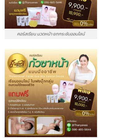
คอร์สเรียน นวดหน้า ยกกระชับออนไลน์