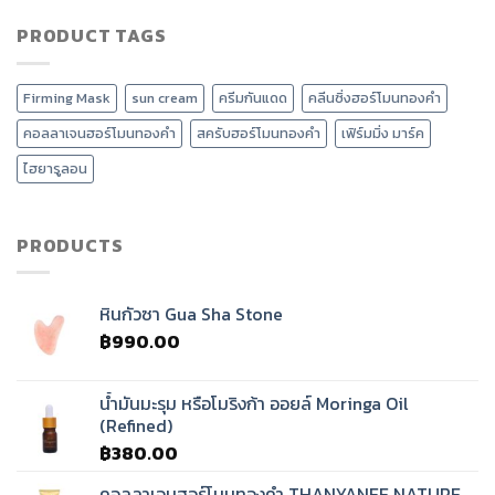
ร้าน
ซา
ลด
เวลเนส
PRODUCT TAGS
เกาหลี
หน้า
ยุค
แตก
บวม
ใหม่
ต่าง
ได้
ต้อง
กัน
อย่างไร?
Firming Mask
sun cream
ครีมกันแดด
คลีนซิ่งฮอร์โมนทองคำ
มี
อย่างไร
นวด
?
คอลลาเจนฮอร์โมนทองคำ
สครับฮอร์โมนทองคำ
เฟิร์มมิ่ง มาร์ค
ศรีษะ
บำบัด
ไฮยารูลอน
คลื่น
เสียง
ทิเบต?
PRODUCTS
หินกัวซา Gua Sha Stone
฿
990.00
น้ำมันมะรุม หรือโมริงก้า ออยล์ Moringa Oil
(Refined)
฿
380.00
คอลลาเจนฮอร์โมนทองคำ THANYANEE NATURE