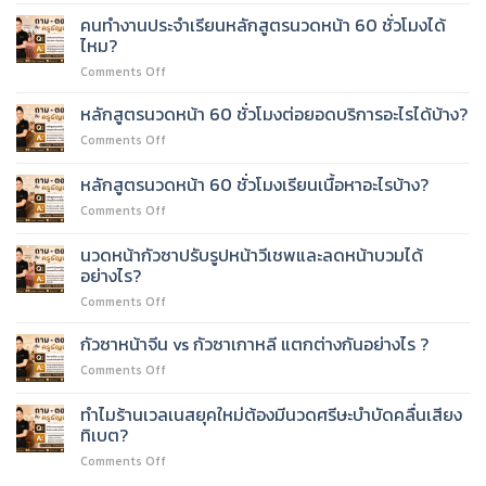
หน้า
คนทำงานประจำเรียนหลักสูตรนวดหน้า 60 ชั่วโมงได้
ยก
ไหม?
กระชับ
on
Comments Off
ด้วย
คน
มือ
ทำงาน
เรียน
หลักสูตรนวดหน้า 60 ชั่วโมงต่อยอดบริการอะไรได้บ้าง?
ประจำ
ยาก
on
Comments Off
เรียน
ไหม?
หลักสูตร
หลักสูตร
นวด
หลักสูตรนวดหน้า 60 ชั่วโมงเรียนเนื้อหาอะไรบ้าง?
นวด
หน้า
หน้า
on
Comments Off
60
60
หลักสูตร
ชั่วโมง
ชั่วโมง
นวด
ต่อย
นวดหน้ากัวซาปรับรูปหน้าวีเชพและลดหน้าบวมได้
ได้
หน้า
อด
อย่างไร?
ไหม?
60
บริการ
on
Comments Off
ชั่วโมง
อะไร
นวด
เรียน
ได้
หน้า
เนื้อหา
กัวซาหน้าจีน vs กัวซาเกาหลี แตกต่างกันอย่างไร ?
บ้าง?
กัว
อะไร
on
Comments Off
ซา
บ้าง?
กัว
ปรับ
ซา
ทำไมร้านเวลเนสยุคใหม่ต้องมีนวดศรีษะบำบัดคลื่นเสียง
รูป
หน้า
หน้า
ทิเบต?
จีน
วี
on
Comments Off
vs
เชพ
ทำไม
กัว
และ