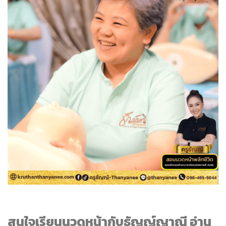
สนใจเรียนนวดหน้ากับธัญญ์ญาณี อ่าน