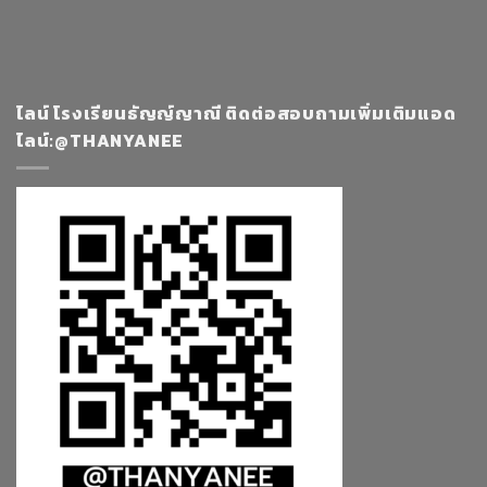
ไลน์ โรงเรียนธัญญ์ญาณี ติดต่อสอบถามเพิ่มเติมแอด
ไลน์:@THANYANEE