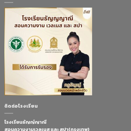
ติดต่อโรงเรียน
โรงเรียนธัญญ์ญาณี
สอนความงามเวลเนส และ สปา(กรุงเทพ)