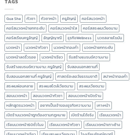
TAGS
Gua Sha
กัวซา
กัวซาหน้า
ครูธัญญ์
คอร์สนวดหน้า
คอร์สนวดหน้ายกกระชับ
คอร์สนวดหน้าใส
คอร์สสระผมเวียดนาม
คอร์สเรียนครูธัญญ์
ธัญญ์ญาณี
ธุรกิจWellness
นวดสลายไขมัน
นวดหน้า
นวดหน้ากัวซา
นวดหน้าทองคำ
นวดหน้ายกกระชับ
นวดหน้าลดริ้วรอย
นวดหน้าเรียว
รับสร้างแบรนด์ความงาม
รับสร้างแบรนด์ความงาม: ครูธัญญ์
รับสอนนอกสถานที่
รับสอนนอกสถานที่ ครูธัญญ์
ศาสตร์ชะลอวัยธรรมชาติ
สปาหน้าทองคำ
สระผมผ่อนคลาย
สระผมสไตล์เวียดนาม
สระผมเวียดนาม
สอนนวดหน้า
สอนนวดหน้ากัวซา
สอนนวดหน้าเปิดร้าน
หลักสูตรนวดหน้า
อยากเป็นเจ้าของธุรกิจความงาม
เคาะหน้า
เปิดร้านนวดหน้าถูกต้องตามกฎหมาย
เปิดร้านได้จริง
เรียนนวดหน้า
เรียนนวดหน้า60ชั่วโมง
เรียนนวดหน้ากัวซา
เรียนนวดหน้าเกาะช้าง
เรียนนวดหน้าเรียว
เรียนสระผมเวียดนาม
โรงเรียนธัญญ์ญาณี