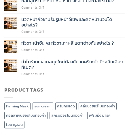
หลักสูตรนวดหน้า 60 ชั่วโมงเรียนเนื้อหาอะไรบ้าง?
หน้า
หน้า
on
Comments Off
60
60
หลักสูตร
ชั่วโมง
ชั่วโมง
นวด
ต่อย
นวดหน้ากัวซาปรับรูปหน้าวีเชพและลดหน้าบวมได้
ได้
หน้า
อด
อย่างไร?
ไหม?
60
บริการ
on
Comments Off
ชั่วโมง
อะไร
นวด
เรียน
ได้
หน้า
เนื้อหา
กัวซาหน้าจีน vs กัวซาเกาหลี แตกต่างกันอย่างไร ?
บ้าง?
กัว
อะไร
on
Comments Off
ซา
บ้าง?
กัว
ปรับ
ซา
ทำไมร้านเวลเนสยุคใหม่ต้องมีนวดศรีษะบำบัดคลื่นเสียง
รูป
หน้า
หน้า
ทิเบต?
จีน
วี
on
Comments Off
vs
เชพ
ทำไม
กัว
และ
ร้าน
ซา
ลด
เวลเนส
PRODUCT TAGS
เกาหลี
หน้า
ยุค
แตก
บวม
ใหม่
ต่าง
ได้
ต้อง
กัน
อย่างไร?
Firming Mask
sun cream
ครีมกันแดด
คลีนซิ่งฮอร์โมนทองคำ
มี
อย่างไร
นวด
?
คอลลาเจนฮอร์โมนทองคำ
สครับฮอร์โมนทองคำ
เฟิร์มมิ่ง มาร์ค
ศรีษะ
บำบัด
ไฮยารูลอน
คลื่น