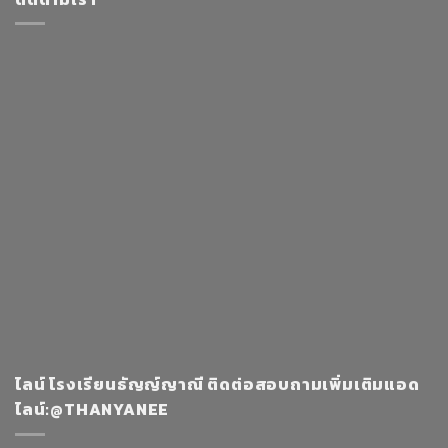
ไลน์ โรงเรียนธัญญ์ญาณี ติดต่อสอบถามเพิ่มเติมแอด
ไลน์:@THANYANEE