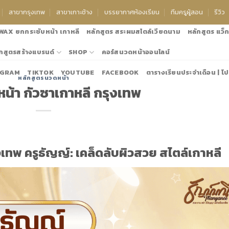
สาขากรุงเทพ
สาขาเกาะช้าง
บรรยากาศห้องเรียน
ทีมครูผู้สอน
รีวิว
 WAX ยกกระชับหน้า เกาหลี
หลักสูตร สระผมสไตล์เวียดนาม
หลักสูตร แว็กซ
กสูตรสร้างแบรนด์
SHOP
คอร์สนวดหน้าออนไลน์
AGRAM
TIKTOK
YOUTUBE
FACEBOOK
ตารางเรียนประจำเดือน | โป
หลักสูตรนวดหน้า
้า กัวซาเกาหลี กรุงเทพ
เทพ ครูธัญญ์: เคล็ดลับผิวสวย สไตล์เกาหลี