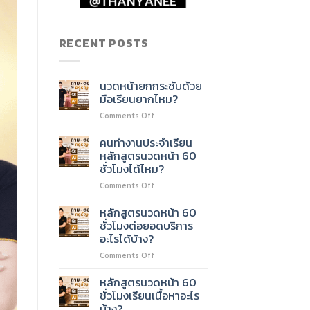
RECENT POSTS
นวดหน้ายกกระชับด้วย
มือเรียนยากไหม?
on
Comments Off
นวด
หน้า
คนทำงานประจำเรียน
ยก
หลักสูตรนวดหน้า 60
กระชับ
ชั่วโมงได้ไหม?
ด้วย
on
Comments Off
มือ
คน
เรียน
ทำงาน
ยาก
หลักสูตรนวดหน้า 60
ประจำ
ไหม?
ชั่วโมงต่อยอดบริการ
เรียน
อะไรได้บ้าง?
หลักสูตร
on
Comments Off
นวด
หลักสูตร
หน้า
นวด
60
หลักสูตรนวดหน้า 60
หน้า
ชั่วโมง
ชั่วโมงเรียนเนื้อหาอะไร
60
ได้
บ้าง?