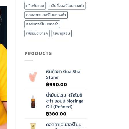
นวด
ครีมกันแดด
คลีนซิ่งฮอร์โมนทองคำ
ศรีษะ
บำบัด
คอลลาเจนฮอร์โมนทองคำ
คลื่น
เสียง
สครับฮอร์โมนทองคำ
ทิเบต?
เฟิร์มมิ่ง มาร์ค
ไฮยารูลอน
PRODUCTS
หินกัวซา Gua Sha
Stone
฿
990.00
น้ำมันมะรุม หรือโมริ
งก้า ออยล์ Moringa
Oil (Refined)
฿
380.00
คอลลาเจนฮอร์โมน