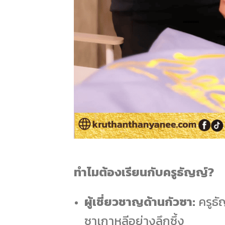
ทำไมต้องเรียนกับครูธัญญ์?
ผู้เชี่ยวชาญด้านกัวซา:
ครูธั
ซาเกาหลีอย่างลึกซึ้ง