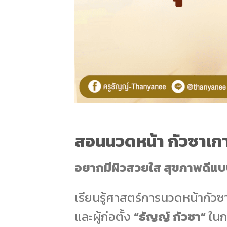
สอนนวดหน้า กัวซาเกา
อยากมีผิวสวยใส สุขภาพดีแบ
เรียนรู้ศาสตร์การนวดหน้ากัวซ
และผู้ก่อตั้ง
“ธัญญ์ กัวซา”
ในก