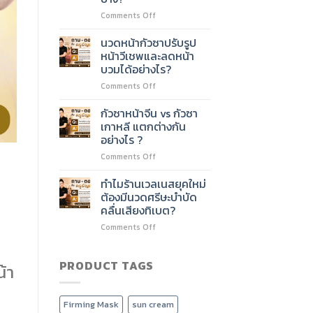
ชั่วโมง
ไหม?
on
Comments Off
ต่อย
หลักสูตร
อด
นวด
บริการ
นวดหน้ากัวซาปรับรูป
หน้า
อะไร
หน้าวีเชพและลดหน้า
60
ได้
บวมได้อย่างไร?
ชั่วโมง
บ้าง?
on
Comments Off
เรียน
นวด
เนื้อหา
หน้า
อะไร
กัวซาหน้าจีน vs กัวซา
กัว
บ้าง?
เกาหลี แตกต่างกัน
ซา
อย่างไร ?
ปรับ
on
Comments Off
รูป
กัว
หน้า
ซา
วี
ทำไมร้านเวลเนสยุคใหม่
หน้า
เชพ
ต้องมีนวดศรีษะบำบัด
จีน
และ
คลื่นเสียงทิเบต?
vs
ลด
on
Comments Off
กัว
หน้า
ทำไม
ซา
บวม
ร้าน
เกาหลี
ได้
เวลเนส
PRODUCT TAGS
แตก
อย่างไร?
้า
ยุค
ต่าง
ใหม่
กัน
ต้อง
อย่างไร
Firming Mask
sun cream
มี
?