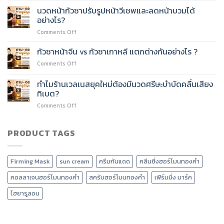
ชั่วโมง
นวด
ต่อย
นวดหน้ากัวซาปรับรูปหน้าวีเชพและลดหน้าบวมได้
ได้
หน้า
อด
อย่างไร?
ไหม?
60
บริการ
on
Comments Off
ชั่วโมง
อะไร
นวด
เรียน
ได้
หน้า
เนื้อหา
กัวซาหน้าจีน vs กัวซาเกาหลี แตกต่างกันอย่างไร ?
บ้าง?
กัว
อะไร
on
Comments Off
ซา
บ้าง?
กัว
ปรับ
ซา
ทำไมร้านเวลเนสยุคใหม่ต้องมีนวดศรีษะบำบัดคลื่นเสียง
รูป
หน้า
หน้า
ทิเบต?
จีน
วี
on
Comments Off
vs
เชพ
ทำไม
กัว
และ
ร้าน
ซา
ลด
เวลเนส
PRODUCT TAGS
เกาหลี
หน้า
ยุค
แตก
บวม
ใหม่
ต่าง
ได้
ต้อง
กัน
อย่างไร?
Firming Mask
sun cream
ครีมกันแดด
คลีนซิ่งฮอร์โมนทองคำ
มี
อย่างไร
นวด
?
คอลลาเจนฮอร์โมนทองคำ
สครับฮอร์โมนทองคำ
เฟิร์มมิ่ง มาร์ค
ศรีษะ
บำบัด
ไฮยารูลอน
คลื่น
เสียง
ทิเบต?