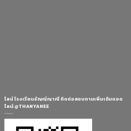
ไลน์ โรงเรียนธัญญ์ญาณี ติดต่อสอบถามเพิ่มเติมแอด
ไลน์:@THANYANEE