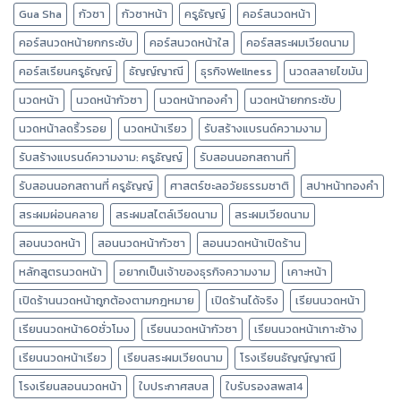
Gua Sha
กัวซา
กัวซาหน้า
ครูธัญญ์
คอร์สนวดหน้า
คอร์สนวดหน้ายกกระชับ
คอร์สนวดหน้าใส
คอร์สสระผมเวียดนาม
คอร์สเรียนครูธัญญ์
ธัญญ์ญาณี
ธุรกิจWellness
นวดสลายไขมัน
นวดหน้า
นวดหน้ากัวซา
นวดหน้าทองคำ
นวดหน้ายกกระชับ
นวดหน้าลดริ้วรอย
นวดหน้าเรียว
รับสร้างแบรนด์ความงาม
รับสร้างแบรนด์ความงาม: ครูธัญญ์
รับสอนนอกสถานที่
รับสอนนอกสถานที่ ครูธัญญ์
ศาสตร์ชะลอวัยธรรมชาติ
สปาหน้าทองคำ
สระผมผ่อนคลาย
สระผมสไตล์เวียดนาม
สระผมเวียดนาม
สอนนวดหน้า
สอนนวดหน้ากัวซา
สอนนวดหน้าเปิดร้าน
หลักสูตรนวดหน้า
อยากเป็นเจ้าของธุรกิจความงาม
เคาะหน้า
เปิดร้านนวดหน้าถูกต้องตามกฎหมาย
เปิดร้านได้จริง
เรียนนวดหน้า
เรียนนวดหน้า60ชั่วโมง
เรียนนวดหน้ากัวซา
เรียนนวดหน้าเกาะช้าง
เรียนนวดหน้าเรียว
เรียนสระผมเวียดนาม
โรงเรียนธัญญ์ญาณี
โรงเรียนสอนนวดหน้า
ใบประกาศสบส
ใบรับรองสพส14