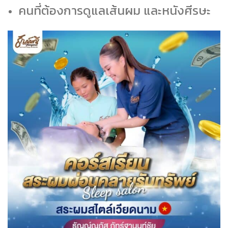
คนที่ต้องการดูแลเส้นผม และหนังศีรษะ