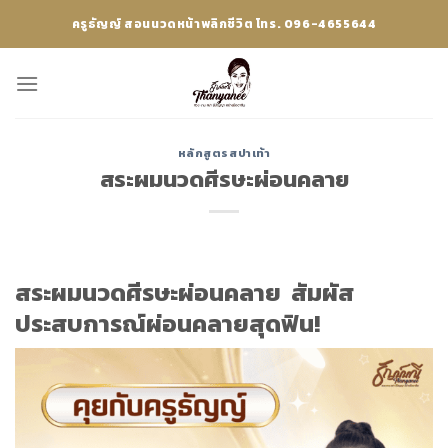
Skip
ครูธัญญ์ สอนนวดหน้าพลิกชีวิต โทร. 096-4655644
to
content
หลักสูตรสปาเท้า
สระผมนวดศีรษะผ่อนคลาย
สระผมนวดศีรษะผ่อนคลาย สัมผัส
ประสบการณ์ผ่อนคลายสุดฟิน!