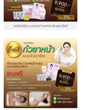
คอร์สเรียน นวดหน้า ยกกระชับออนไลน์