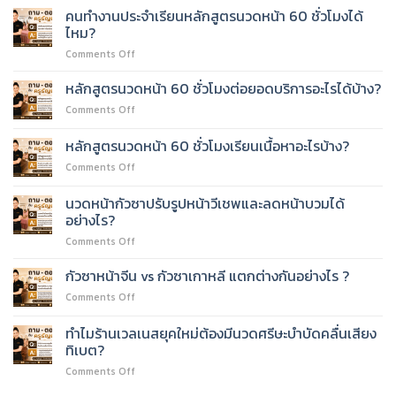
หน้า
คนทำงานประจำเรียนหลักสูตรนวดหน้า 60 ชั่วโมงได้
ยก
ไหม?
กระชับ
on
Comments Off
ด้วย
คน
มือ
ทำงาน
เรียน
หลักสูตรนวดหน้า 60 ชั่วโมงต่อยอดบริการอะไรได้บ้าง?
ประจำ
ยาก
on
Comments Off
เรียน
ไหม?
หลักสูตร
หลักสูตร
นวด
หลักสูตรนวดหน้า 60 ชั่วโมงเรียนเนื้อหาอะไรบ้าง?
นวด
หน้า
หน้า
on
Comments Off
60
60
หลักสูตร
ชั่วโมง
ชั่วโมง
นวด
ต่อย
นวดหน้ากัวซาปรับรูปหน้าวีเชพและลดหน้าบวมได้
ได้
หน้า
อด
อย่างไร?
ไหม?
60
บริการ
on
Comments Off
ชั่วโมง
อะไร
นวด
เรียน
ได้
หน้า
เนื้อหา
กัวซาหน้าจีน vs กัวซาเกาหลี แตกต่างกันอย่างไร ?
บ้าง?
กัว
อะไร
on
Comments Off
ซา
บ้าง?
กัว
ปรับ
ซา
ทำไมร้านเวลเนสยุคใหม่ต้องมีนวดศรีษะบำบัดคลื่นเสียง
รูป
หน้า
หน้า
ทิเบต?
จีน
วี
on
Comments Off
vs
เชพ
ทำไม
กัว
และ