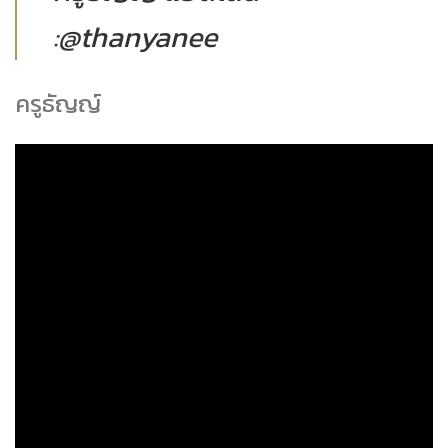
:@thanyanee
ครูธัญญ์