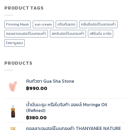
ร้าน
ซา
ลด
เวลเนส
PRODUCT TAGS
เกาหลี
หน้า
ยุค
แตก
บวม
ใหม่
ต่าง
ได้
ต้อง
กัน
อย่างไร?
Firming Mask
sun cream
ครีมกันแดด
คลีนซิ่งฮอร์โมนทองคำ
มี
อย่างไร
นวด
?
คอลลาเจนฮอร์โมนทองคำ
สครับฮอร์โมนทองคำ
เฟิร์มมิ่ง มาร์ค
ศรีษะ
บำบัด
ไฮยารูลอน
คลื่น
เสียง
ทิเบต?
PRODUCTS
หินกัวซา Gua Sha Stone
฿
990.00
น้ำมันมะรุม หรือโมริงก้า ออยล์ Moringa Oil
(Refined)
฿
380.00
คอลลาเจนฮอร์โมนทองคำ THANYANEE NATURE