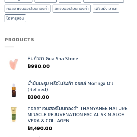
มี
อย่างไร
นวด
?
คอลลาเจนฮอร์โมนทองคำ
สครับฮอร์โมนทองคำ
เฟิร์มมิ่ง มาร์ค
ศรีษะ
บำบัด
ไฮยารูลอน
คลื่น
เสียง
ทิเบต?
PRODUCTS
หินกัวซา Gua Sha Stone
฿
990.00
น้ำมันมะรุม หรือโมริงก้า ออยล์ Moringa Oil
(Refined)
฿
380.00
คอลลาเจนฮอร์โมนทองคำ THANYANEE NATURE
MIRACLE REJUVENATION FACIAL SKIN ALOE
VERA & COLLAGEN
฿
1,490.00