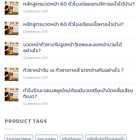
ทำงาน
เรียน
หลักสูตรนวดหน้า 60 ชั่วโมงต่อยอดบริการอะไรได้บ้าง?
ประจำ
ยาก
on
Comments Off
เรียน
ไหม?
หลักสูตร
หลักสูตร
นวด
หลักสูตรนวดหน้า 60 ชั่วโมงเรียนเนื้อหาอะไรบ้าง?
นวด
หน้า
หน้า
on
Comments Off
60
60
หลักสูตร
ชั่วโมง
ชั่วโมง
นวด
ต่อย
นวดหน้ากัวซาปรับรูปหน้าวีเชพและลดหน้าบวมได้
ได้
หน้า
อด
อย่างไร?
ไหม?
60
บริการ
on
Comments Off
ชั่วโมง
อะไร
นวด
เรียน
ได้
หน้า
เนื้อหา
กัวซาหน้าจีน vs กัวซาเกาหลี แตกต่างกันอย่างไร ?
บ้าง?
กัว
อะไร
on
Comments Off
ซา
บ้าง?
กัว
ปรับ
ซา
ทำไมร้านเวลเนสยุคใหม่ต้องมีนวดศรีษะบำบัดคลื่นเสียง
รูป
หน้า
หน้า
ทิเบต?
จีน
วี
on
Comments Off
vs
เชพ
ทำไม
กัว
และ
ร้าน
ซา
ลด
เวลเนส
PRODUCT TAGS
เกาหลี
หน้า
ยุค
แตก
บวม
ใหม่
ต่าง
ได้
ต้อง
กัน
อย่างไร?
Firming Mask
sun cream
ครีมกันแดด
คลีนซิ่งฮอร์โมนทองคำ