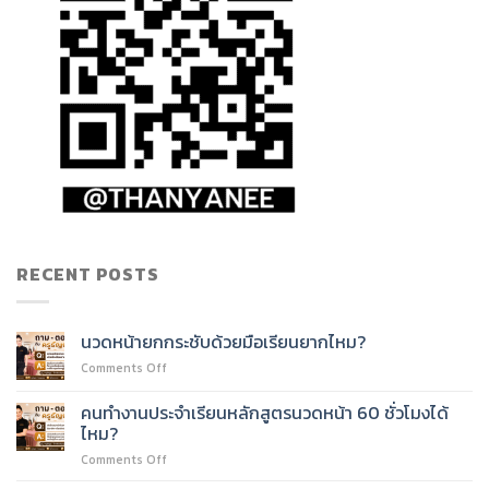
RECENT POSTS
นวดหน้ายกกระชับด้วยมือเรียนยากไหม?
on
Comments Off
นวด
หน้า
คนทำงานประจำเรียนหลักสูตรนวดหน้า 60 ชั่วโมงได้
ยก
ไหม?
กระชับ
on
Comments Off
ด้วย
คน
มือ