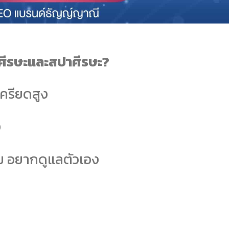
งศีรษะและสปาศีรษะ?
เครียดสูง
ง
ม อยากดูแลตัวเอง