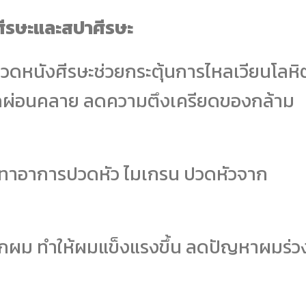
ีรษะและสปาศีรษะ
ดหนังศีรษะช่วยกระตุ้นการไหลเวียนโลหิ
้สึกผ่อนคลาย ลดความตึงเครียดของกล้าม
ทาอาการปวดหัว ไมเกรน ปวดหัวจาก
รากผม ทำให้ผมแข็งแรงขึ้น ลดปัญหาผมร่ว