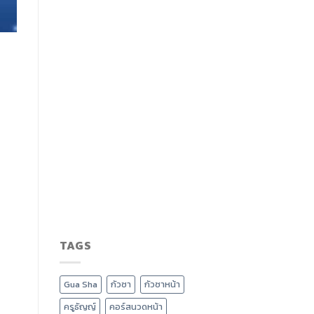
TAGS
Gua Sha
กัวซา
กัวซาหน้า
ครูธัญญ์
คอร์สนวดหน้า