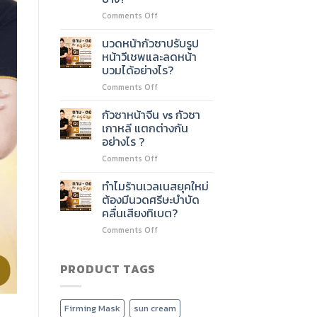
ชั่วโมง
ไหม?
on
Comments Off
ต่อย
หลักสูตร
อด
นวด
บริการ
นวดหน้ากัวซาปรับรูป
หน้า
อะไร
หน้าวีเชพและลดหน้า
60
ได้
บวมได้อย่างไร?
ชั่วโมง
บ้าง?
on
Comments Off
เรียน
นวด
เนื้อหา
หน้า
อะไร
กัวซาหน้าจีน vs กัวซา
กัว
บ้าง?
เกาหลี แตกต่างกัน
ซา
อย่างไร ?
ปรับ
on
Comments Off
รูป
กัว
หน้า
ซา
วี
ทำไมร้านเวลเนสยุคใหม่
หน้า
เชพ
ต้องมีนวดศรีษะบำบัด
จีน
และ
คลื่นเสียงทิเบต?
vs
ลด
on
Comments Off
กัว
หน้า
ทำไม
ซา
บวม
ร้าน
เกาหลี
ได้
เวลเนส
PRODUCT TAGS
แตก
อย่างไร?
ยุค
ต่าง
ใหม่
กัน
ต้อง
อย่างไร
Firming Mask
sun cream
มี
?