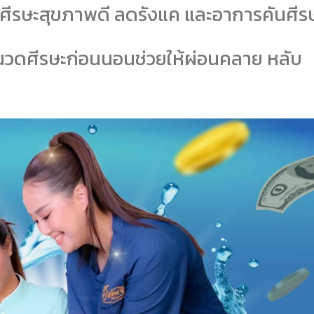
ังศีรษะสุขภาพดี ลดรังแค และอาการคันศีร
นวดศีรษะก่อนนอนช่วยให้ผ่อนคลาย หลับ