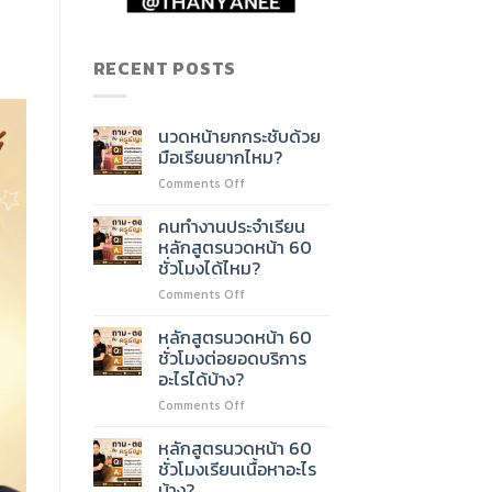
RECENT POSTS
นวดหน้ายกกระชับด้วย
มือเรียนยากไหม?
on
Comments Off
นวด
หน้า
คนทำงานประจำเรียน
ยก
หลักสูตรนวดหน้า 60
กระชับ
ชั่วโมงได้ไหม?
ด้วย
on
Comments Off
มือ
คน
เรียน
ทำงาน
ยาก
หลักสูตรนวดหน้า 60
ประจำ
ไหม?
ชั่วโมงต่อยอดบริการ
เรียน
อะไรได้บ้าง?
หลักสูตร
on
Comments Off
นวด
หลักสูตร
หน้า
นวด
60
หลักสูตรนวดหน้า 60
หน้า
ชั่วโมง
ชั่วโมงเรียนเนื้อหาอะไร
60
ได้
บ้าง?