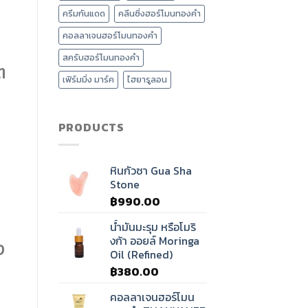
นวด
ครีมกันแดด
คลีนซิ่งฮอร์โมนทองคำ
ศรีษะ
บำบัด
คอลลาเจนฮอร์โมนทองคำ
คลื่น
เสียง
สครับฮอร์โมนทองคำ
ต
ทิเบต?
เฟิร์มมิ่ง มาร์ค
ไฮยารูลอน
PRODUCTS
หินกัวซา Gua Sha
Stone
฿
990.00
น้ำมันมะรุม หรือโมริ
งก้า ออยล์ Moringa
ง
Oil (Refined)
฿
380.00
คอลลาเจนฮอร์โมน