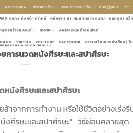
สาขากรุงเทพ
สาขาเกาะช้าง
บรรยากาศห้องเรียน
ทีมครูผู้สอน
รีวิว
 WAX ยกกระชับหน้า เกาหลี
หลักสูตร สระผมสไตล์เวียดนาม
หลักสูตร แว็กซ
กสูตรสร้างแบรนด์
SHOP
คอร์สนวดหน้าออนไลน์
AGRAM
TIKTOK
YOUTUBE
FACEBOOK
ตารางเรียนประจำเดือน | โป
หลักสูตรสระผมสไตล์เวียดนาม
แอดไลน์:@thanyanee เพื่อขอโปรโมชั้นปร
ด้วยการนวดหนังศีรษะและสปาศีรษะ
วดหนังศีรษะและสปาศีรษะ
ื่อยล้าจากการทำงาน หรือใช้ชีวิตอย่างเร่งร
ังศีรษะและสปาศีรษะ” วิธีผ่อนคลายสุด