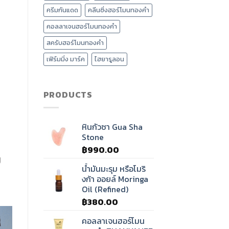
นวด
ครีมกันแดด
คลีนซิ่งฮอร์โมนทองคำ
ศรีษะ
บำบัด
คอลลาเจนฮอร์โมนทองคำ
คลื่น
เสียง
สครับฮอร์โมนทองคำ
ทิเบต?
เฟิร์มมิ่ง มาร์ค
ไฮยารูลอน
PRODUCTS
หินกัวซา Gua Sha
Stone
฿
990.00
ย
น้ำมันมะรุม หรือโมริ
งก้า ออยล์ Moringa
Oil (Refined)
฿
380.00
คอลลาเจนฮอร์โมน