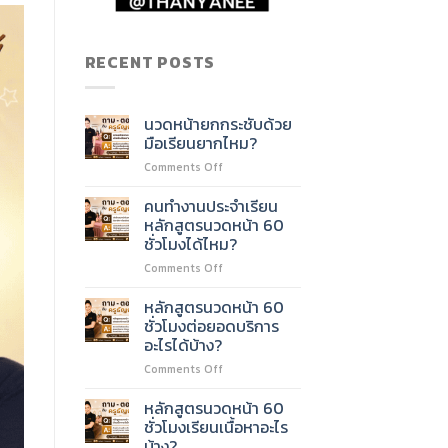
RECENT POSTS
นวดหน้ายกกระชับด้วย
มือเรียนยากไหม?
on
Comments Off
นวด
หน้า
คนทำงานประจำเรียน
ยก
หลักสูตรนวดหน้า 60
กระชับ
ชั่วโมงได้ไหม?
ด้วย
on
Comments Off
มือ
คน
เรียน
ทำงาน
ยาก
หลักสูตรนวดหน้า 60
ประจำ
ไหม?
ชั่วโมงต่อยอดบริการ
เรียน
อะไรได้บ้าง?
หลักสูตร
on
Comments Off
นวด
หลักสูตร
หน้า
นวด
60
หลักสูตรนวดหน้า 60
หน้า
ชั่วโมง
ชั่วโมงเรียนเนื้อหาอะไร
60
ได้
บ้าง?