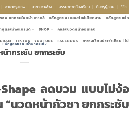
สาขากรุงเทพ
สาขาเกาะช้าง
บรรยากาศห้องเรียน
ทีมครูผู้สอน
รีวิว
 WAX ยกกระชับหน้า เกาหลี
หลักสูตร สระผมสไตล์เวียดนาม
หลักสูตร แว็กซ
กสูตรสร้างแบรนด์
SHOP
คอร์สนวดหน้าออนไลน์
AGRAM
TIKTOK
YOUTUBE
FACEBOOK
ตารางเรียนประจำเดือน | โป
หลักสูตรนวดหน้ายกกระชับ
แอดไลน์:@thanyanee เพื่อขอโปรโมชั้นป
น้ากระชับ ยกกระชับ
V-Shape ลดบวม แบบไม่ง้
น “นวดหน้ากัวซา ยกกระชั