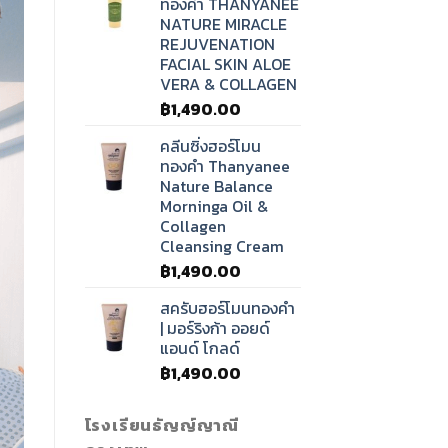
ทองคำ THANYANEE
NATURE MIRACLE
REJUVENATION
FACIAL SKIN ALOE
VERA & COLLAGEN
฿
1,490.00
คลีนซิ่งฮอร์โมน
ทองคำ Thanyanee
Nature Balance
Morninga Oil &
Collagen
Cleansing Cream
฿
1,490.00
สครับฮอร์โมนทองคำ
| มอร์ริงก้า ออยด์
แอนด์ โกลด์
฿
1,490.00
โรงเรียนธัญญ์ญาณี