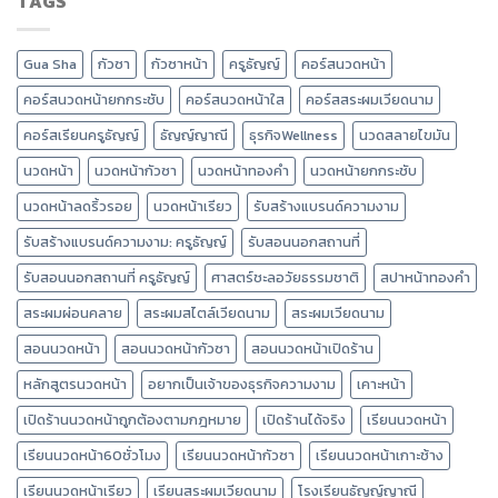
TAGS
Gua Sha
กัวซา
กัวซาหน้า
ครูธัญญ์
คอร์สนวดหน้า
คอร์สนวดหน้ายกกระชับ
คอร์สนวดหน้าใส
คอร์สสระผมเวียดนาม
คอร์สเรียนครูธัญญ์
ธัญญ์ญาณี
ธุรกิจWellness
นวดสลายไขมัน
นวดหน้า
นวดหน้ากัวซา
นวดหน้าทองคำ
นวดหน้ายกกระชับ
นวดหน้าลดริ้วรอย
นวดหน้าเรียว
รับสร้างแบรนด์ความงาม
รับสร้างแบรนด์ความงาม: ครูธัญญ์
รับสอนนอกสถานที่
รับสอนนอกสถานที่ ครูธัญญ์
ศาสตร์ชะลอวัยธรรมชาติ
สปาหน้าทองคำ
สระผมผ่อนคลาย
สระผมสไตล์เวียดนาม
สระผมเวียดนาม
สอนนวดหน้า
สอนนวดหน้ากัวซา
สอนนวดหน้าเปิดร้าน
หลักสูตรนวดหน้า
อยากเป็นเจ้าของธุรกิจความงาม
เคาะหน้า
เปิดร้านนวดหน้าถูกต้องตามกฎหมาย
เปิดร้านได้จริง
เรียนนวดหน้า
เรียนนวดหน้า60ชั่วโมง
เรียนนวดหน้ากัวซา
เรียนนวดหน้าเกาะช้าง
เรียนนวดหน้าเรียว
เรียนสระผมเวียดนาม
โรงเรียนธัญญ์ญาณี