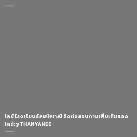
ไลน์ โรงเรียนธัญญ์ญาณี ติดต่อสอบถามเพิ่มเติมแอด
ไลน์:@THANYANEE