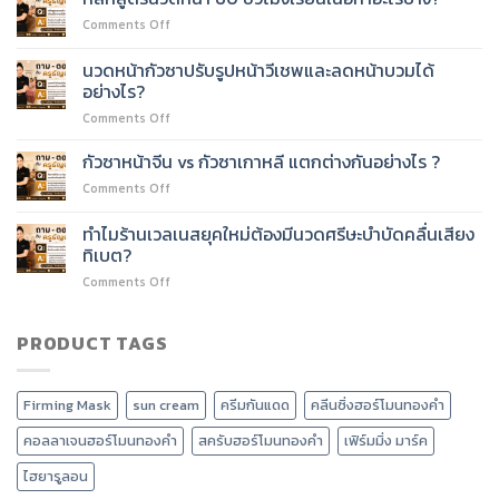
หน้า
หน้า
on
Comments Off
60
60
หลักสูตร
ชั่วโมง
ชั่วโมง
นวด
ต่อย
นวดหน้ากัวซาปรับรูปหน้าวีเชพและลดหน้าบวมได้
ได้
หน้า
อด
อย่างไร?
ไหม?
60
บริการ
on
Comments Off
ชั่วโมง
อะไร
นวด
เรียน
ได้
หน้า
เนื้อหา
กัวซาหน้าจีน vs กัวซาเกาหลี แตกต่างกันอย่างไร ?
บ้าง?
กัว
อะไร
on
Comments Off
ซา
บ้าง?
กัว
ปรับ
ซา
ทำไมร้านเวลเนสยุคใหม่ต้องมีนวดศรีษะบำบัดคลื่นเสียง
รูป
หน้า
หน้า
ทิเบต?
จีน
วี
on
Comments Off
vs
เชพ
ทำไม
กัว
และ
ร้าน
ซา
ลด
เวลเนส
PRODUCT TAGS
เกาหลี
หน้า
ยุค
แตก
บวม
ใหม่
ต่าง
ได้
ต้อง
กัน
อย่างไร?
Firming Mask
sun cream
ครีมกันแดด
คลีนซิ่งฮอร์โมนทองคำ
มี
อย่างไร
นวด
?
คอลลาเจนฮอร์โมนทองคำ
สครับฮอร์โมนทองคำ
เฟิร์มมิ่ง มาร์ค
ศรีษะ
บำบัด
ไฮยารูลอน
คลื่น