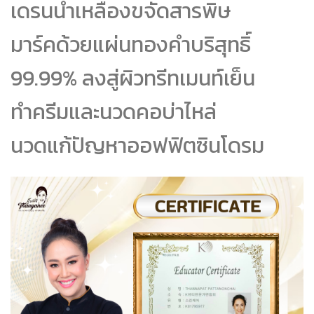
เดรนน้ำเหลืองขจัดสารพิษ
มาร์คด้วยแผ่นทองคำบริสุทธิ์
99.99% ลงสู่ผิว
ทรีทเมนท์เย็น
ทำครีมและนวดคอบ่าไหล่
นวดแก้ปัญหาออฟฟิตซินโดรม