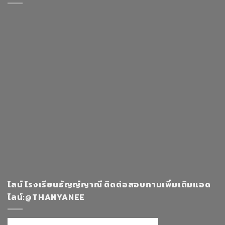
ไลน์ โรงเรียนธัญญ์ญาณี ติดต่อสอบถามเพิ่มเติมแอด
ไลน์:@THANYANEE