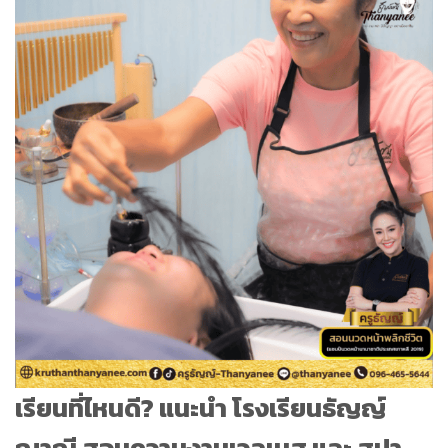
เรียนที่ไหนดี? แนะนำ โรงเรียนธัญญ์
ญาณี สอนความงามเวลเนส และ สปา