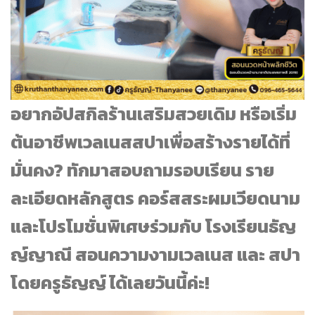
อยากอัปสกิลร้านเสริมสวยเดิม หรือเริ่ม
ต้นอาชีพเวลเนสสปาเพื่อสร้างรายได้ที่
มั่นคง? ทักมาสอบถามรอบเรียน ราย
ละเอียดหลักสูตร คอร์สสระผมเวียดนาม
และโปรโมชั่นพิเศษร่วมกับ โรงเรียนธัญ
ญ์ญาณี สอนความงามเวลเนส และ สปา
โดยครูธัญญ์ ได้เลยวันนี้ค่ะ!