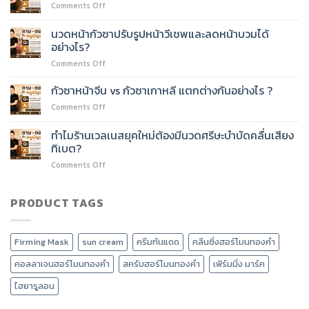
on
Comments Off
60
60
หลักสูตร
ชั่วโมง
ชั่วโมง
นวด
ต่อย
นวดหน้ากัวซาปรับรูปหน้าวีเชพและลดหน้าบวมได้
ได้
หน้า
อด
อย่างไร?
ไหม?
60
บริการ
on
Comments Off
ชั่วโมง
อะไร
นวด
เรียน
ได้
หน้า
เนื้อหา
กัวซาหน้าจีน vs กัวซาเกาหลี แตกต่างกันอย่างไร ?
บ้าง?
กัว
อะไร
on
Comments Off
ซา
บ้าง?
กัว
ปรับ
ซา
ทำไมร้านเวลเนสยุคใหม่ต้องมีนวดศรีษะบำบัดคลื่นเสียง
รูป
หน้า
หน้า
ทิเบต?
จีน
วี
on
Comments Off
vs
เชพ
ทำไม
กัว
และ
ร้าน
ซา
ลด
เวลเนส
PRODUCT TAGS
เกาหลี
หน้า
ยุค
แตก
บวม
ใหม่
ต่าง
ได้
ต้อง
กัน
อย่างไร?
Firming Mask
sun cream
ครีมกันแดด
คลีนซิ่งฮอร์โมนทองคำ
มี
อย่างไร
นวด
?
คอลลาเจนฮอร์โมนทองคำ
สครับฮอร์โมนทองคำ
เฟิร์มมิ่ง มาร์ค
ศรีษะ
บำบัด
ไฮยารูลอน
คลื่น
เสียง