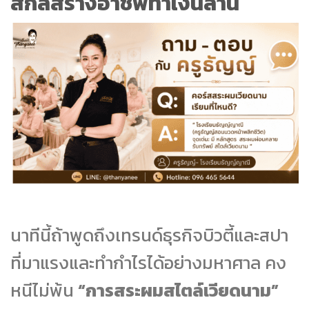
สกิลสร้างอาชีพทำเงินล้าน
นาทีนี้ถ้าพูดถึงเทรนด์ธุรกิจบิวตี้และสปา
ที่มาแรงและทำกำไรได้อย่างมหาศาล คง
หนีไม่พ้น
“การสระผมสไตล์เวียดนาม”