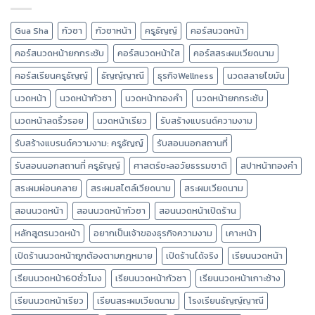
Gua Sha
กัวซา
กัวซาหน้า
ครูธัญญ์
คอร์สนวดหน้า
คอร์สนวดหน้ายกกระชับ
คอร์สนวดหน้าใส
คอร์สสระผมเวียดนาม
คอร์สเรียนครูธัญญ์
ธัญญ์ญาณี
ธุรกิจWellness
นวดสลายไขมัน
นวดหน้า
นวดหน้ากัวซา
นวดหน้าทองคำ
นวดหน้ายกกระชับ
นวดหน้าลดริ้วรอย
นวดหน้าเรียว
รับสร้างแบรนด์ความงาม
รับสร้างแบรนด์ความงาม: ครูธัญญ์
รับสอนนอกสถานที่
รับสอนนอกสถานที่ ครูธัญญ์
ศาสตร์ชะลอวัยธรรมชาติ
สปาหน้าทองคำ
สระผมผ่อนคลาย
สระผมสไตล์เวียดนาม
สระผมเวียดนาม
สอนนวดหน้า
สอนนวดหน้ากัวซา
สอนนวดหน้าเปิดร้าน
หลักสูตรนวดหน้า
อยากเป็นเจ้าของธุรกิจความงาม
เคาะหน้า
เปิดร้านนวดหน้าถูกต้องตามกฎหมาย
เปิดร้านได้จริง
เรียนนวดหน้า
เรียนนวดหน้า60ชั่วโมง
เรียนนวดหน้ากัวซา
เรียนนวดหน้าเกาะช้าง
เรียนนวดหน้าเรียว
เรียนสระผมเวียดนาม
โรงเรียนธัญญ์ญาณี