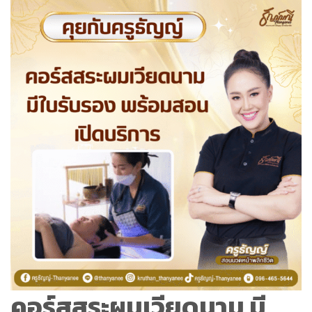
คอร์สสระผมเวียดนาม มี