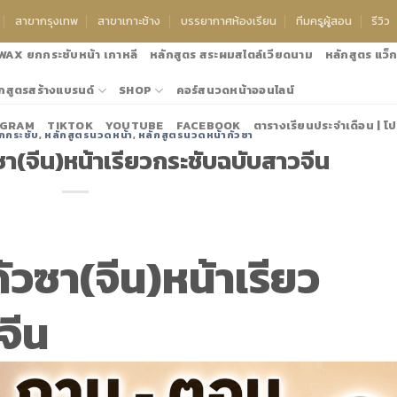
สาขากรุงเทพ
สาขาเกาะช้าง
บรรยากาศห้องเรียน
ทีมครูผู้สอน
รีวิว
 WAX ยกกระชับหน้า เกาหลี
หลักสูตร สระผมสไตล์เวียดนาม
หลักสูตร แว็กซ
กสูตรสร้างแบรนด์
SHOP
คอร์สนวดหน้าออนไลน์
AGRAM
TIKTOK
YOUTUBE
FACEBOOK
ตารางเรียนประจำเดือน | โป
กกระชับ
,
หลักสูตรนวดหน้า
,
หลักสูตรนวดหน้ากัวซา
แอดไลน์:@thanyanee เพื่อขอโปรโมชั้นประจ
า(จีน)หน้าเรียวกระชับฉบับสาวจีน
วซา(จีน)หน้าเรียว
จีน