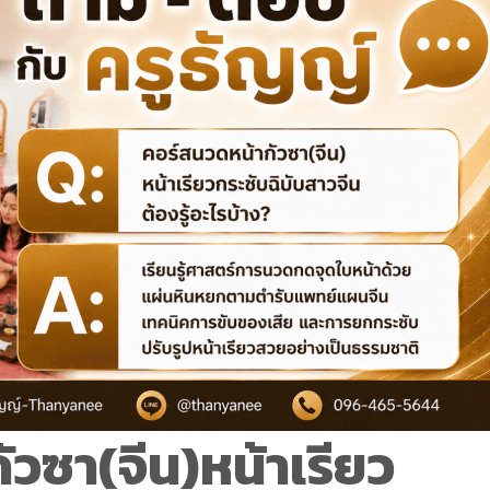
วซา(จีน)หน้าเรียว