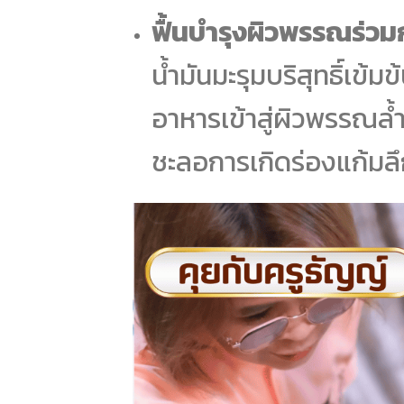
ฟื้นบำรุงผิวพรรณร่วมก
น้ำมันมะรุมบริสุทธิ์เ
อาหารเข้าสู่ผิวพรรณล้ำ
ชะลอการเกิดร่องแก้มลึกไ