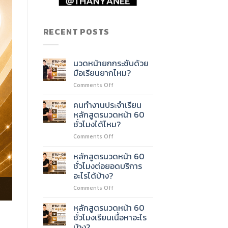
RECENT POSTS
นวดหน้ายกกระชับด้วย
มือเรียนยากไหม?
on
Comments Off
นวด
หน้า
คนทำงานประจำเรียน
ยก
หลักสูตรนวดหน้า 60
กระชับ
ชั่วโมงได้ไหม?
ด้วย
on
Comments Off
มือ
คน
เรียน
ทำงาน
ยาก
หลักสูตรนวดหน้า 60
ประจำ
ไหม?
ชั่วโมงต่อยอดบริการ
เรียน
อะไรได้บ้าง?
หลักสูตร
on
Comments Off
นวด
หลักสูตร
หน้า
นวด
60
หลักสูตรนวดหน้า 60
หน้า
ชั่วโมง
ชั่วโมงเรียนเนื้อหาอะไร
60
ได้
บ้าง?