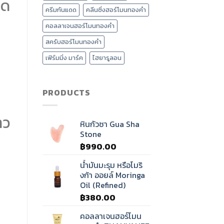
ูด
นวด
ครีมกันแดด
คลีนซิ่งฮอร์โมนทองคำ
ศรีษะ
บำบัด
คอลลาเจนฮอร์โมนทองคำ
คลื่น
เสียง
สครับฮอร์โมนทองคำ
ทิเบต?
เฟิร์มมิ่ง มาร์ค
ไฮยารูลอน
PRODUCTS
าว
หินกัวซา Gua Sha
Stone
฿
990.00
น้ำมันมะรุม หรือโมริ
งก้า ออยล์ Moringa
Oil (Refined)
฿
380.00
คอลลาเจนฮอร์โมน