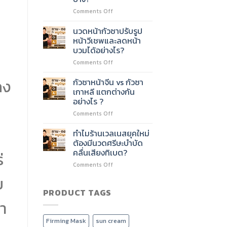
ชั่วโมง
ไหม?
on
Comments Off
ต่อย
หลักสูตร
อด
นวด
บริการ
นวดหน้ากัวซาปรับรูป
หน้า
อะไร
หน้าวีเชพและลดหน้า
60
ได้
บวมได้อย่างไร?
ชั่วโมง
บ้าง?
on
Comments Off
เรียน
นวด
เนื้อหา
หน้า
อะไร
คง
กัวซาหน้าจีน vs กัวซา
กัว
บ้าง?
เกาหลี แตกต่างกัน
ซา
อย่างไร ?
ปรับ
on
Comments Off
รูป
กัว
หน้า
ซา
วี
ทำไมร้านเวลเนสยุคใหม่
หน้า
เชพ
ต้องมีนวดศรีษะบำบัด
จีน
และ
คลื่นเสียงทิเบต?
่
vs
ลด
on
Comments Off
กัว
หน้า
ทำไม
ซา
บวม
ย
ร้าน
เกาหลี
ได้
เวลเนส
PRODUCT TAGS
แตก
อย่างไร?
ยุค
ต่าง
ปา
ใหม่
กัน
ต้อง
อย่างไร
Firming Mask
sun cream
มี
?