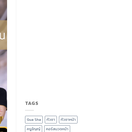
TAGS
Gua Sha
กัวซา
กัวซาหน้า
ครูธัญญ์
คอร์สนวดหน้า