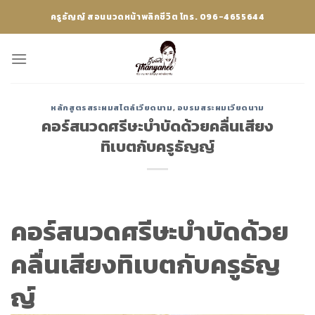
Skip
ครูธัญญ์ สอนนวดหน้าพลิกชีวิต โทร. 096-4655644
to
content
หลักสูตรสระผมสไตล์เวียดนาม
,
อบรมสระผมเวียดนาม
คอร์สนวดศรีษะบำบัดด้วยคลื่นเสียง
ทิเบตกับครูธัญญ์
คอร์สนวดศรีษะบำบัดด้วย
คลื่นเสียงทิเบตกับครูธัญ
ญ์