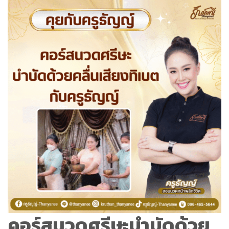
คอร์สนวดศรีษะบำบัดด้วย