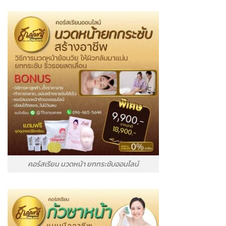
คอร์สเรียน นวดหน้า ยกกระชับออนไลน์