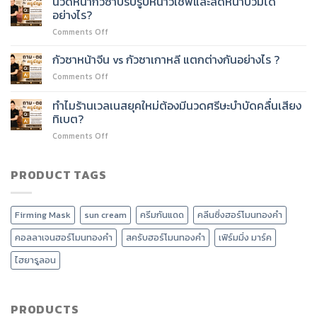
นวดหน้ากัวซาปรับรูปหน้าวีเชพและลดหน้าบวมได้
ได้
หน้า
อด
อย่างไร?
ไหม?
60
บริการ
on
Comments Off
ชั่วโมง
อะไร
นวด
เรียน
ได้
หน้า
เนื้อหา
กัวซาหน้าจีน vs กัวซาเกาหลี แตกต่างกันอย่างไร ?
บ้าง?
กัว
อะไร
on
Comments Off
ซา
บ้าง?
กัว
ปรับ
ซา
ทำไมร้านเวลเนสยุคใหม่ต้องมีนวดศรีษะบำบัดคลื่นเสียง
รูป
หน้า
หน้า
ทิเบต?
จีน
วี
on
Comments Off
vs
เชพ
ทำไม
กัว
และ
ร้าน
ซา
ลด
เวลเนส
PRODUCT TAGS
เกาหลี
หน้า
ยุค
แตก
บวม
ใหม่
ต่าง
ได้
ต้อง
กัน
อย่างไร?
Firming Mask
sun cream
ครีมกันแดด
คลีนซิ่งฮอร์โมนทองคำ
มี
อย่างไร
นวด
?
คอลลาเจนฮอร์โมนทองคำ
สครับฮอร์โมนทองคำ
เฟิร์มมิ่ง มาร์ค
ศรีษะ
บำบัด
ไฮยารูลอน
คลื่น
เสียง
ทิเบต?
PRODUCTS