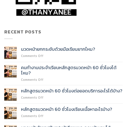
RECENT POSTS
นวดหน้ายกกระชับด้วยมือเรียนยากไหม?
on
Comments Off
นวด
หน้า
คนทำงานประจำเรียนหลักสูตรนวดหน้า 60 ชั่วโมงได้
ยก
ไหม?
กระชับ
on
Comments Off
ด้วย
คน
มือ
ทำงาน
เรียน
หลักสูตรนวดหน้า 60 ชั่วโมงต่อยอดบริการอะไรได้บ้าง?
ประจำ
ยาก
on
Comments Off
เรียน
ไหม?
หลักสูตร
หลักสูตร
นวด
หลักสูตรนวดหน้า 60 ชั่วโมงเรียนเนื้อหาอะไรบ้าง?
นวด
หน้า
หน้า
on
Comments Off
60
60
หลักสูตร
ชั่วโมง
ชั่วโมง
นวด
ต่อย