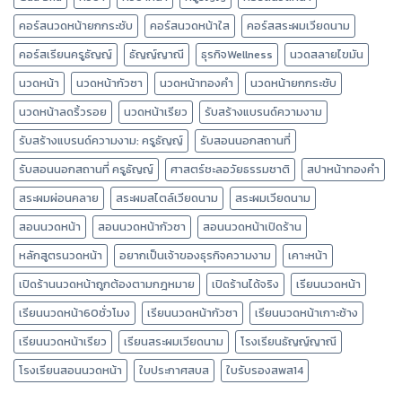
คอร์สนวดหน้ายกกระชับ
คอร์สนวดหน้าใส
คอร์สสระผมเวียดนาม
คอร์สเรียนครูธัญญ์
ธัญญ์ญาณี
ธุรกิจWellness
นวดสลายไขมัน
นวดหน้า
นวดหน้ากัวซา
นวดหน้าทองคำ
นวดหน้ายกกระชับ
นวดหน้าลดริ้วรอย
นวดหน้าเรียว
รับสร้างแบรนด์ความงาม
รับสร้างแบรนด์ความงาม: ครูธัญญ์
รับสอนนอกสถานที่
รับสอนนอกสถานที่ ครูธัญญ์
ศาสตร์ชะลอวัยธรรมชาติ
สปาหน้าทองคำ
สระผมผ่อนคลาย
สระผมสไตล์เวียดนาม
สระผมเวียดนาม
สอนนวดหน้า
สอนนวดหน้ากัวซา
สอนนวดหน้าเปิดร้าน
หลักสูตรนวดหน้า
อยากเป็นเจ้าของธุรกิจความงาม
เคาะหน้า
เปิดร้านนวดหน้าถูกต้องตามกฎหมาย
เปิดร้านได้จริง
เรียนนวดหน้า
เรียนนวดหน้า60ชั่วโมง
เรียนนวดหน้ากัวซา
เรียนนวดหน้าเกาะช้าง
เรียนนวดหน้าเรียว
เรียนสระผมเวียดนาม
โรงเรียนธัญญ์ญาณี
โรงเรียนสอนนวดหน้า
ใบประกาศสบส
ใบรับรองสพส14