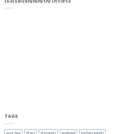
โรงเรียนธัญญ์ญาณี เกาะช้าง
TAGS
Gua Sha
กัวซา
กัวซาหน้า
ครูธัญญ์
คอร์สนวดหน้า