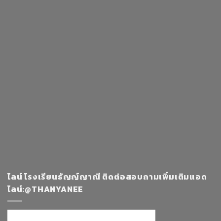
ไลน์ โรงเรียนธัญญ์ญาณี ติดต่อสอบถามเพิ่มเติมแอด
ไลน์:@THANYANEE