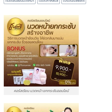
โรงเรียนสอนนวดหน้า
ใบประกาศสบส
ใบรับรองสพส14
คอร์สเรียน นวดหน้า ยกกระชับออนไลน์