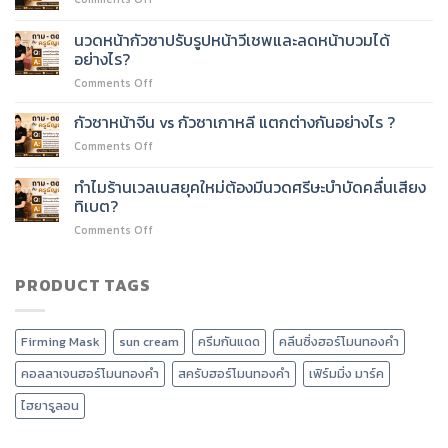
60
60
หลักสูตร
ชั่วโมง
ชั่วโมง
นวด
ต่อย
นวดหน้ากัวซาปรับรูปหน้าวีเชพและลดหน้าบวมได้
ได้
หน้า
อด
อย่างไร?
ไหม?
60
บริการ
on
Comments Off
ชั่วโมง
อะไร
นวด
เรียน
ได้
หน้า
เนื้อหา
กัวซาหน้าจีน vs กัวซาเกาหลี แตกต่างกันอย่างไร ?
บ้าง?
กัว
อะไร
on
Comments Off
ซา
บ้าง?
กัว
ปรับ
ซา
ทำไมร้านเวลเนสยุคใหม่ต้องมีนวดศรีษะบำบัดคลื่นเสียง
รูป
หน้า
หน้า
ทิเบต?
จีน
วี
on
Comments Off
vs
เชพ
ทำไม
กัว
และ
ร้าน
ซา
ลด
เวลเนส
PRODUCT TAGS
เกาหลี
หน้า
ยุค
แตก
บวม
ใหม่
ต่าง
ได้
ต้อง
กัน
อย่างไร?
Firming Mask
sun cream
ครีมกันแดด
คลีนซิ่งฮอร์โมนทองคำ
มี
อย่างไร
นวด
?
คอลลาเจนฮอร์โมนทองคำ
สครับฮอร์โมนทองคำ
เฟิร์มมิ่ง มาร์ค
ศรีษะ
บำบัด
ไฮยารูลอน
คลื่น
เสียง