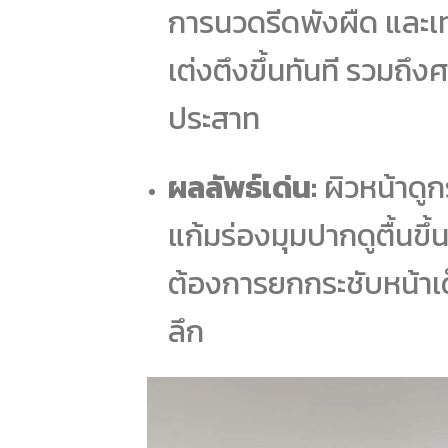
การนวดรีดพังผืด และเท
เต่งตึงขึ้นทันที รวมถึ
ประสาท
ผลลัพธ์เด่น:
ผิวหน้าดูก
แก้มร่องมุมปากดูตื้นขึ้น
ต้องการยกกระชับหน้า
ลึก