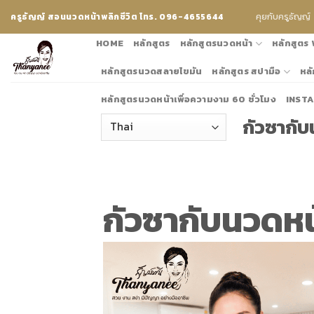
Skip
คุยกับครูธัญญ์
ครูธัญญ์ สอนนวดหน้าพลิกชีวิต โทร. 096-4655644
to
content
HOME
หลักสูตร
หลักสูตรนวดหน้า
หลักสูตร
หลักสูตรนวดสลายไขมัน
หลักสูตร สปามือ
หลั
หลักสูตรนวดหน้าเพื่อความงาม 60 ชั่วโมง
INST
กัวซากับ
กัวซากับนวดหน้