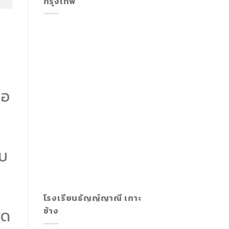
กรุงเทพ
ือ
ับ
โรงเรียนธัญญ์ญาณี เกาะ
ยด
ช้าง