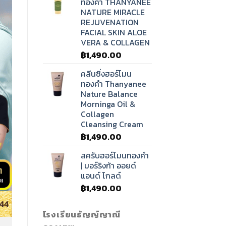
ทองคำ THANYANEE
NATURE MIRACLE
REJUVENATION
FACIAL SKIN ALOE
VERA & COLLAGEN
฿
1,490.00
คลีนซิ่งฮอร์โมน
ทองคำ Thanyanee
Nature Balance
Morninga Oil &
Collagen
Cleansing Cream
฿
1,490.00
สครับฮอร์โมนทองคำ
| มอร์ริงก้า ออยด์
แอนด์ โกลด์
฿
1,490.00
โรงเรียนธัญญ์ญาณี