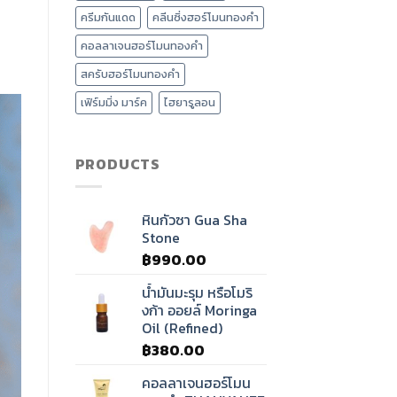
นวด
ครีมกันแดด
คลีนซิ่งฮอร์โมนทองคำ
ศรีษะ
บำบัด
คอลลาเจนฮอร์โมนทองคำ
คลื่น
เสียง
สครับฮอร์โมนทองคำ
ทิเบต?
เฟิร์มมิ่ง มาร์ค
ไฮยารูลอน
PRODUCTS
หินกัวซา Gua Sha
Stone
฿
990.00
น้ำมันมะรุม หรือโมริ
งก้า ออยล์ Moringa
Oil (Refined)
฿
380.00
คอลลาเจนฮอร์โมน