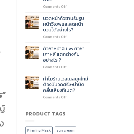
ชั่วโมง
ไหม?
on
Comments Off
ต่อย
หลักสูตร
อด
นวด
บริการ
นวดหน้ากัวซาปรับรูป
หน้า
อะไร
หน้าวีเชพและลดหน้า
60
ได้
บวมได้อย่างไร?
ชั่วโมง
บ้าง?
on
Comments Off
เรียน
นวด
เนื้อหา
หน้า
อะไร
กัวซาหน้าจีน vs กัวซา
ว
กัว
บ้าง?
เกาหลี แตกต่างกัน
ซา
อย่างไร ?
ปรับ
on
Comments Off
รูป
กัว
หน้า
ซา
วี
ทำไมร้านเวลเนสยุคใหม่
หน้า
เชพ
ต้องมีนวดศรีษะบำบัด
จีน
และ
คลื่นเสียงทิเบต?
ร”
vs
ลด
on
Comments Off
กัว
หน้า
ทำไม
ซา
บวม
ญ์
ร้าน
เกาหลี
ได้
เวลเนส
PRODUCT TAGS
แตก
อย่างไร?
ยุค
ต่าง
อง
ใหม่
กัน
ต้อง
อย่างไร
Firming Mask
sun cream
มี
?