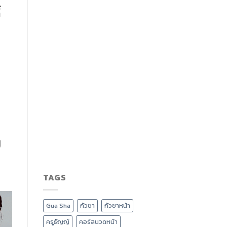
้
ย
TAGS
Gua Sha
กัวซา
กัวซาหน้า
ครูธัญญ์
คอร์สนวดหน้า