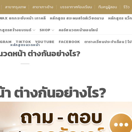
สาขากรุงเทพ
สาขาเกาะช้าง
บรรยากาศห้องเรียน
ทีมครูผู้สอน
รีวิว
 WAX ยกกระชับหน้า เกาหลี
หลักสูตร สระผมสไตล์เวียดนาม
หลักสูตร แว็กซ
กสูตรสร้างแบรนด์
SHOP
คอร์สนวดหน้าออนไลน์
AGRAM
TIKTOK
YOUTUBE
FACEBOOK
ตารางเรียนประจำเดือน | โป
หลักสูตรนวดหน้า
แอดไลน์:@thanyanee เพื่อขอโปรโมชั้นประจำด
นวดหน้า ต่างกันอย่างไร?
า ต่างกันอย่างไร?