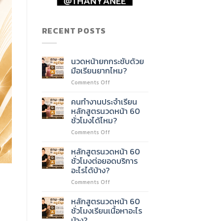
RECENT POSTS
นวดหน้ายกกระชับด้วย
มือเรียนยากไหม?
on
Comments Off
นวด
หน้า
คนทำงานประจำเรียน
ยก
หลักสูตรนวดหน้า 60
กระชับ
ชั่วโมงได้ไหม?
ด้วย
on
Comments Off
มือ
คน
เรียน
ทำงาน
ยาก
หลักสูตรนวดหน้า 60
ประจำ
ไหม?
ชั่วโมงต่อยอดบริการ
เรียน
อะไรได้บ้าง?
หลักสูตร
on
Comments Off
นวด
หลักสูตร
หน้า
นวด
60
หลักสูตรนวดหน้า 60
หน้า
ชั่วโมง
ชั่วโมงเรียนเนื้อหาอะไร
60
ได้
บ้าง?